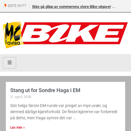
SISTE NYTT
Ikke gå glipp av sommerens store Bike-utgave!
Stang ut for Sondre Haga i EM
11. april 2018
Sist helgs første EM-runde var preget av mye uvær, og
dermed dårlige kjøreforhold. De fleste kjørerne var forberedt
på dette, men Haga syntes det var
Les mer »