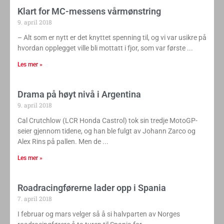
Klart for MC-messens vårmønstring
9. april 2018
– Alt som er nytt er det knyttet spenning til, og vi var usikre på
hvordan opplegget ville bli mottatt i fjor, som var første
Les mer »
Drama på høyt nivå i Argentina
9. april 2018
Cal Crutchlow (LCR Honda Castrol) tok sin tredje MotoGP-
seier gjennom tidene, og han ble fulgt av Johann Zarco og
Alex Rins på pallen. Men de
Les mer »
Roadracingførerne lader opp i Spania
7. april 2018
I februar og mars velger så å si halvparten av Norges