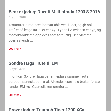
Benkekjøring: Ducati Multistrada 1200 S 2016
4. april 2018
Testastretta-motoren har variable ventiltider, og gir nok
krefter så lenge turtallet er høyt. Lyden i V-twinnen er dyp, og
motorkarakteren oppleves som fornuftig. Den vibrerer
overraskende
Les mer »
Sondre Haga i rute til EM
3. april 2018
I fjor kom Sondre Haga på femteplass sammenlagt i
europamesterskapet i trial. Allerede neste helg braker første
runde i EM løs i Casteolli, rett utenfor
Les mer »
Prøvekjøring: Triumph Tiger 1200 XCa