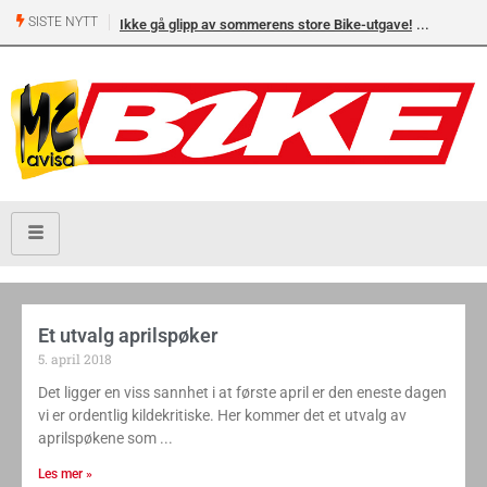
SISTE NYTT
Ikke gå glipp av sommerens store Bike-utgave!
Et utvalg aprilspøker
5. april 2018
Det ligger en viss sannhet i at første april er den eneste dagen
vi er ordentlig kildekritiske. Her kommer det et utvalg av
aprilspøkene som
Les mer »