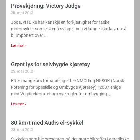
Prøvekjøring: Victory Judge
25. mai 2012
Joda, vi i Bike har kanskje en forkjærlighet for raske
motorsykler som elsker å svinge, men vi kunne ikke la være å
bli imponert over
Les mer »
Grønt lys for selvbygde kjøretøy
25. mai 2012
Etter mange års forhandlinger ble NMCU og NFSOK (Norsk
Forening for Spesielle og Ombygde Kjøretøy) i 2007 enige
med Vegdirektoratet om nye regler for ombygging
Les mer »
80 km/t med Audis el-sykkel
23. mai 2012
Sykkelen som ble presentert på det store biltreffet i østerikske