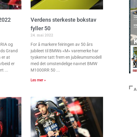
 2022
Verdens sterkeste bokstav
fyller 50
24. mai 2022
IRIA og
For å markere feiringen av 50 års
ands Grand
jubileet til BMWs «M» varemerke har
 er at
tyskerne tatt frem en jubileumsmodell
rbeid er
med det omstendelige navnet BMW
rt
M1000RR 50
Les mer »
A