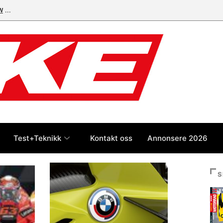
W
Modellsalget jan-jul 2026: Yamaha MT-07, Tenere 700 og BMW
R 1300 GS på pallen
Test+Teknikk
Kontakt oss
Annonsere 2026
S