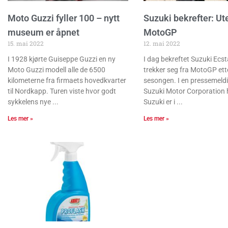
Moto Guzzi fyller 100 – nytt
Suzuki bekrefter: Ut
museum er åpnet
MotoGP
15. mai 2022
12. mai 2022
I 1928 kjørte Guiseppe Guzzi en ny
I dag bekreftet Suzuki Ecst
Moto Guzzi modell alle de 6500
trekker seg fra MotoGP ett
kilometerne fra firmaets hovedkvarter
sesongen. I en pressemeldi
til Nordkapp. Turen viste hvor godt
Suzuki Motor Corporation h
sykkelens nye
Suzuki er i
Les mer »
Les mer »