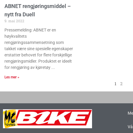
ABNET rengjøringsmiddel –
nytt fra Duell
9. mai 2022
Pressemelding: ABNET er en
høykvalitets
rengjøringssammensetning som
takket være sine spesielle egenskaper
erstatter behovet for flere forskjellige
rengjøringsmidler. Produktet er ideelt
for rengjøring av kjøretøy
Les mer »
1
2
Me
Vå