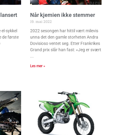
lansert
Når kjemien ikke stemmer
19. mai 2022
 el-sykkel
2022 sesongen har hittil vært milevis
e de første
unna det den gamle storheten Andra
e
Dovisioso ventet seg. Etter Frankrikes
Grand prix slår han fast: «Jeg er svært
Les mer »