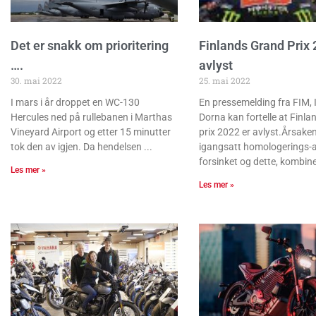
Det er snakk om prioritering
Finlands Grand Prix
….
avlyst
30. mai 2022
25. mai 2022
I mars i år droppet en WC-130
En pressemelding fra FIM, 
Hercules ned på rullebanen i Marthas
Dorna kan fortelle at Finl
Vineyard Airport og etter 15 minutter
prix 2022 er avlyst.Årsaken
tok den av igjen. Da hendelsen
igangsatt homologerings-a
forsinket og dette, kombine
Les mer »
Les mer »