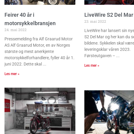
Feirer 40 år i
LiveWire S2 Del Mar 
23. mai 2022
motorsykkelbransjen
24. mai 2022
LiveWire har lansert sin nye
S2 Del Mar og her kan du s
Pressemelding fra Alf Graarud Motor
bildene. Sykkelen skal vær
AS Alf Graarud Motor, en av Norges
leveringsklar våren 2023.
største og mest anerkjente
Førsteutgaven –
motorsykkelforhandlere, fyller 40 år 1.
juni 2022. Dette skal
Les mer »
Les mer »