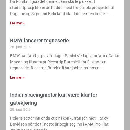
Da Forskningsrådet denne uken skulle plukke ut
studentprosjektene de hadde mest tro på, ble prosjektet til
Dag Loe og Sigmund Birkeland blant de femten beste. –
Les mer »
BMW lanserer tegneserie
28. juni 2016
BMW har fått hjelp av forlaget Panini Verlags, forfatter Darko
Macon og illustratør Riccardp Burchielli for å skape en
tegneserie. Riccardp Burchielli har jobbet sammen
Les mer »
Indians racingmotor kan være klar for
gatekjøring
28. juni 2016
Polaris setter inn enda et gir i konkurransen mot Harley-
Davidson når de til neste år begir seg inn i AMA Pro Flat