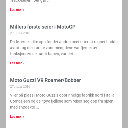
Track-serien. Det går
Les mer »
Millers første seier i MotoGP
27. juni 2016
Da førerne stilte opp for det andre racet etter at regnet hadde
avtatt og de største vannmengdene var fjernet av
funksjonærene rundt banen, var det
Les mer »
Moto Guzzi V9 Roamer/Bobber
27. juni 2016
Vi er på plass i Moto Guzzis opprinnelige fabrikk nord i Italia.
Comosjøen og de høye fjellene som reiser seg opp fra sjøen
med snødekte
Les mer »