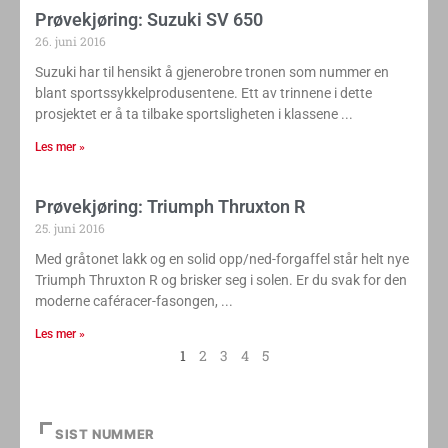
Prøvekjøring: Suzuki SV 650
26. juni 2016
Suzuki har til hensikt å gjenerobre tronen som nummer en
blant sportssykkelprodusentene. Ett av trinnene i dette
prosjektet er å ta tilbake sportsligheten i klassene
Les mer »
Prøvekjøring: Triumph Thruxton R
25. juni 2016
Med gråtonet lakk og en solid opp/ned-forgaffel står helt nye
Triumph Thruxton R og brisker seg i solen. Er du svak for den
moderne caféracer-fasongen,
Les mer »
1
2
3
4
5
SIST NUMMER