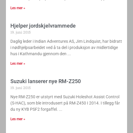
Les mer »
Hjelper jordskjelvrammede
19. juni 2015
Daglig leder i Indian Adventures AS, Jim Lindquist, har bidratt
i nødhjelpsarbeidet ved å ta del i produksjon av midlertidige
hus i Kathmandu gjennom den
Les mer »
Suzuki lanserer nye RM-Z250
19. juni 2015
Nye RM-Z250 er utstyrt med Suzuki Holeshot Assist Control
(S-HAC), som ble introdusert på RM-Z450 I 2014. I tillegg får
du ny KYB PSF2 forgaffel.
Les mer »