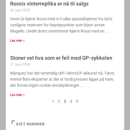
Rossis vinterreplika er nå til salgs
18. juni 2015
Hvert år kjører Rossi med 4-5 ulike spesialhjelmer fra AGV,
vanligvis reservert for høydepunkter som blant annet
Mugello. Under årets vintertester kjørte Rossi med en
Les mer »
Stoner vet hva som er feil med GP-sykkelen
17. juni 2015
Márquez har det temmelig tøft i MotoGP akkurat nå. Først
mente flere eksperter at det er fordi pressen ligger på ham,
det finnes ingen rookie-unnskyldninger
Les mer »
1
2
3
4
5
SIST NUMMER