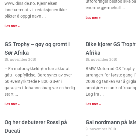
utfordringer bestod ikke ba
www.dinside.no. Kjennelsen
enorme gjørmehull
innebærer at vi i redaksjonen ikke
plikter å oppgi navn
Les mer »
Les mer »
GS Trophy – gøy og gromt i
Bike kjører GS Trophy
Sør Afrika
Afrika
15. november 2010
15. november 2010
– En motorsykkeldrøm har akkurat
BMW Motorrad GS Trophy 
gått i oppfyllelse. Bare synet av over
arrangert for første gang i 
50 eventyrkittede F 800 GS-er i
2008 og tanken var å gi gl
garasjen i Johannesburg var en herlig
amatører en unik offroado
start
Lag fra
Les mer »
Les mer »
Og her debuterer Rossi på
Gal nordmann på Isl
9. november 2010
Ducati