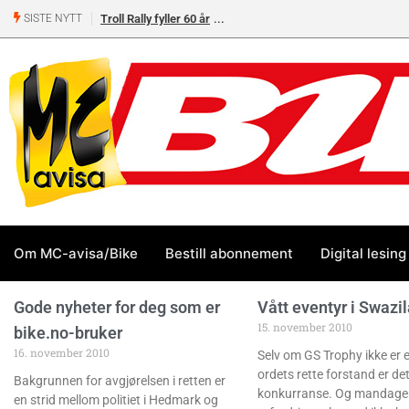
Troll Rally fyller 60 år
SISTE NYTT
Om MC-avisa/Bike
Bestill abonnement
Digital lesing
Gode nyheter for deg som er
Vått eventyr i Swazi
15. november 2010
bike.no-bruker
16. november 2010
Selv om GS Trophy ikke er et
ordets rette forstand er de
Bakgrunnen for avgjørelsen i retten er
konkurranse. Og mandage
en strid mellom politiet i Hedmark og