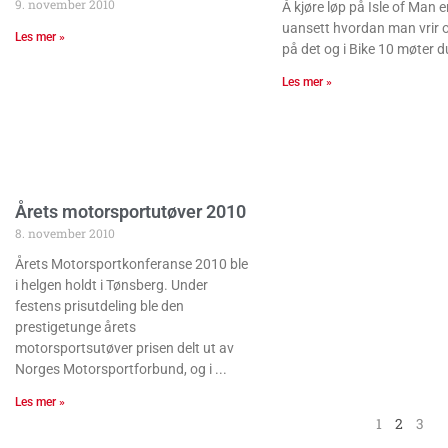
9. november 2010
Å kjøre løp på Isle of Man 
uansett hvordan man vrir 
Les mer »
på det og i Bike 10 møter d
Les mer »
Årets motorsportutøver 2010
8. november 2010
Årets Motorsportkonferanse 2010 ble
i helgen holdt i Tønsberg. Under
festens prisutdeling ble den
prestigetunge årets
motorsportsutøver prisen delt ut av
Norges Motorsportforbund, og i
Les mer »
1
2
3