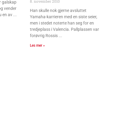
8. november 2010
er galskap
og vender
Han skulle nok gjerne avsluttet
u en av
Yamaha-karrieren med en siste seier,
men i stedet noterte han seg for en
tredjeplass i Valencia. Pallplassen var
forøvrig Rossis
Les mer »