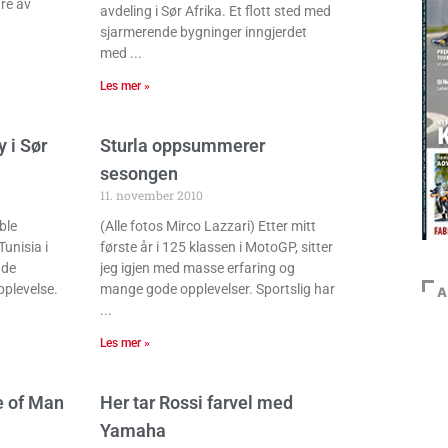
re av
avdeling i Sør Afrika. Et flott sted med
sjarmerende bygninger inngjerdet
med
Les mer »
 i Sør
Sturla oppsummerer
sesongen
11. november 2010
ble
(Alle fotos Mirco Lazzari) Etter mitt
Tunisia i
første år i 125 klassen i MotoGP, sitter
ade
jeg igjen med masse erfaring og
pplevelse.
mange gode opplevelser. Sportslig har
A
Les mer »
e of Man
Her tar Rossi farvel med
Yamaha