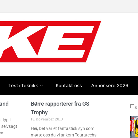
Test+Teknikk
Kontakt oss
Annonsere 2026
land
Børre rapporterer fra GS
S
Trophy
15. november 2010
 løp i
t selvsagt
Hei, Det var et fantastisk syn som
ns
møtte oss da vi ankom Touratechs