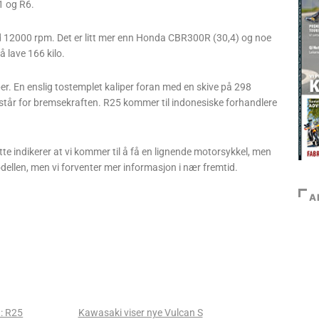
R1 og R6.
ed 12000 rpm. Det er litt mer enn Honda CBR300R (30,4) og noe
 lave 166 kilo.
er. En enslig tostemplet kaliper foran med en skive på 298
 står for bremsekraften. R25 kommer til indonesiske forhandlere
 indikerer at vi kommer til å få en lignende motorsykkel, men
dellen, men vi forventer mer informasjon i nær fremtid.
A
: R25
Kawasaki viser nye Vulcan S