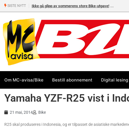
Ikke gå glipp av sommerens store Bike-utgave!
SISTE NYTT
Om MC-avisa/Bike
Bestill abonnement
Digital lesing
Yamaha YZF-R25 vist i Ind
21 mai, 2014
Bike
R25 skal produseres i Indonesia, og er tilpasset de asiatiske markeden