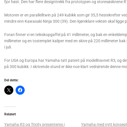
fjor høst. Den har flere designtrekk fra prototypen og storesøsknene 
Motoren er en parallelltwin på 249 kubikk som gir 35,5 hestekrefter v
mindre enn Kawasaki Ninja 300 (39). Den kjøreklare vekten skal ligge på
Foran finner vi en teleskopgaffel på 41 millimeter, og bak en enkeldemp
millimeter og en tostemplet kaliper med en skive på 220 millimeter bak
i juli.
For USA og Europa har Yamaha tatt patent på modellnavnet R3, og dette
på 300 kubikk. I skrivende stund er ikke noe klart vedrørende denne mo
Del dette:
Relatert
Yamaha R3 og Tricity presenteres i
Yamaha med nytt konsept