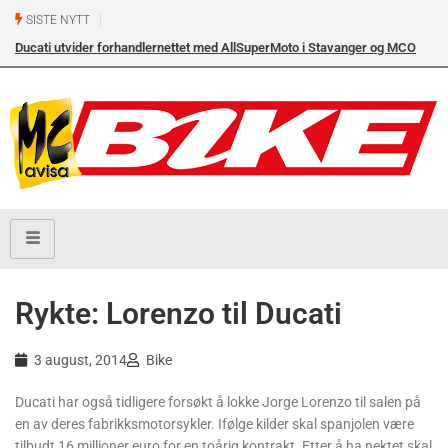
SISTE NYTT
Ducati utvider forhandlernettet med AllSuperMoto i Stavanger og MCO
Vollebekk i Oslo
Rykte: Lorenzo til Ducati
3 august, 2014
Bike
Ducati har også tidligere forsøkt å lokke Jorge Lorenzo til salen på
en av deres fabrikksmotorsykler. Ifølge kilder skal spanjolen være
tilbudt 16 millioner euro for en toårig kontrakt. Etter å ha nektet skal