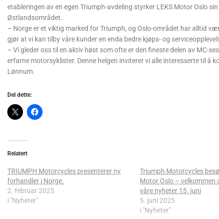
etableringen av en egen Triumph-avdeling styrker LEKS Motor Oslo sin 
Østlandsområdet.
– Norge er et viktig marked for Triumph, og Oslo-området har alltid 
gjør at vi kan tilby våre kunder en enda bedre kjøps- og serviceoppleve
– Vi gleder oss til en aktiv høst som ofte er den fineste delen av MC-
erfarne motorsyklister. Denne helgen inviterer vi alle interesserte til
Lønnum.
Del dette:
Relatert
TRIUMPH Motorcycles presenterer ny
Triumph Motorcycles besø
forhandler i Norge.
Motor Oslo – velkommen o
2. februar 2025
våre nyheter 15. juni
i "Nyheter"
5. juni 2025
i "Nyheter"