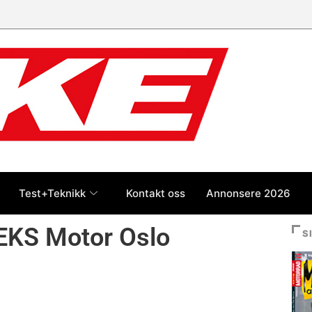
 jan-jul 2026: Honda størst foran
og BMW
Test+Teknikk
Kontakt oss
Annonsere 2026
LEKS Motor Oslo
S