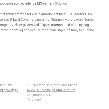
posisjon som et ledende MC-senter i Oslo- og
vært et fokusområde for oss. Samarbeidet med LEKS Motor Oslo
lse, sier Rikard Coro, nordensjef for Triumph Motorcycles Nordic.
sesongen. Vi deler gleden ved å kjøre Triumph med både nye og
 å komme innom og oppleve Triumph-avdelingen på Rud, sier Erlend
ker Leks
LEKS Motor Oslo, etablerer MC og
g prøvekjør
ATV/UTV butikk på Rud i Bærum
26. januar 2024
i "Nyheter"