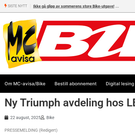
Ikke gå glipp av sommerens store Bike-utgave!
MC-salget
SISTE NYTT
Yamaha 
Om MC-avisa/Bike
Bestill abonnement
Digital lesing
Ny Triumph avdeling hos 
22 august, 2025
Bike
PRESSEMELDING (Redigert)