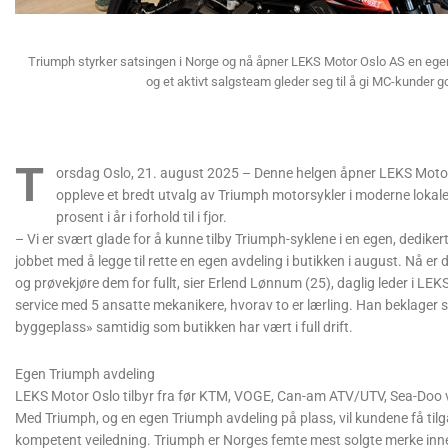
Triumph styrker satsingen i Norge og nå åpner LEKS Motor Oslo AS en eg
og et aktivt salgsteam gleder seg til å gi MC-kunder 
T
orsdag Oslo, 21. august 2025 – Denne helgen åpner LEKS Motor
oppleve et bredt utvalg av Triumph motorsykler i moderne lokale
prosent i år i forhold til i fjor.
– Vi er svært glade for å kunne tilby Triumph-syklene i en egen, dedikert 
jobbet med å legge til rette en egen avdeling i butikken i august. Nå 
og prøvekjøre dem for fullt, sier Erlend Lønnum (25), daglig leder i LEK
service med 5 ansatte mekanikere, hvorav to er lærling. Han beklager sa
byggeplass» samtidig som butikken har vært i full drift.
Egen Triumph avdeling
LEKS Motor Oslo tilbyr fra før KTM, VOGE, Can-am ATV/UTV, Sea-Doo va
Med Triumph, og en egen Triumph avdeling på plass, vil kundene få tilg
kompetent veiledning. Triumph er Norges femte mest solgte merke inn