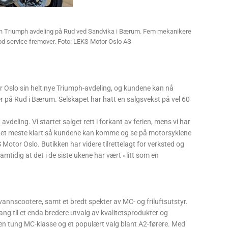
en Triumph avdeling på Rud ved Sandvika i Bærum. Fem mekanikere
god service fremover. Foto: LEKS Motor Oslo AS
 Oslo sin helt nye Triumph-avdeling, og kundene kan nå
r på Rud i Bærum. Selskapet har hatt en salgsvekst på vel 60
avdeling. Vi startet salget rett i forkant av ferien, mens vi har
er det meste klart så kundene kan komme og se på motorsyklene
S Motor Oslo. Butikken har videre tilrettelagt for verksted og
mtidig at det i de siste ukene har vært «litt som en
nnscootere, samt et bredt spekter av MC- og friluftsutstyr.
ang til et enda bredere utvalg av kvalitetsprodukter og
en tung MC-klasse og et populært valg blant A2-førere. Med