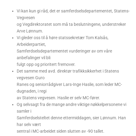
Vi kan kun gi råd, det er samferdselsdepartementet, Statens-
Vegvesen
og Vegdirektoratet som må ta beslutningene, understreker
Arve Lønnum.
Vi gleder oss til å høre statssekretær Tom Kalsås,
Arbeiderpartiet,
Samferdselsdepartementet vurderinger av om våre
anbefalinger vil bli
fulgt opp og prioritert fremover.
Det samme med avd. direktør trafikksikkerhet i Statens
vegvesen Guro
Ranes og seniorrådgiver Lars-Inge Haslie, som leder MC-
dugnaden, i regi
av Statens vegvesen. Haslie er selv MC-fører.
Og selvsagt fra de mange andre viktige nøkkelpersonene vi
samler i
Samferdselsteltet denne ettermiddagen, sier Lønnum. Han
har selv vært
sentral i MC-arbeidet siden slutten av -90 tallet.