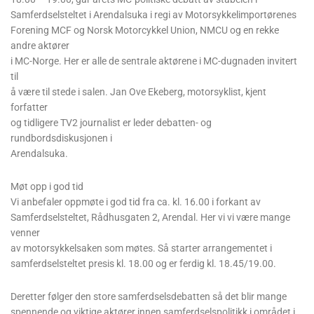
Samferdselsteltet i Arendalsuka i regi av Motorsykkelimportørenes
Forening MCF og Norsk Motorcykkel Union, NMCU og en rekke
andre aktører
i MC-Norge. Her er alle de sentrale aktørene i MC-dugnaden invitert
til
å være til stede i salen. Jan Ove Ekeberg, motorsyklist, kjent
forfatter
og tidligere TV2 journalist er leder debatten- og
rundbordsdiskusjonen i
Arendalsuka.
Møt opp i god tid
Vi anbefaler oppmøte i god tid fra ca. kl. 16.00 i forkant av
Samferdselsteltet, Rådhusgaten 2, Arendal. Her vi vi være mange
venner
av motorsykkelsaken som møtes. Så starter arrangementet i
samferdselsteltet presis kl. 18.00 og er ferdig kl. 18.45/19.00.
Deretter følger den store samferdselsdebatten så det blir mange
spennende og viktige aktører innen samferdselspolitikk i området i