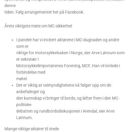
denne
tiden. Følg arrangementet her på Facebook.
Årets viktigste møte om MC-sikkerhet
I panelet har vi invitert aktørene i MC-dugnaden og andre
som er
viktige for motorsykkelsaken i Norge, sier Arve Lønnum som
er sekretær i
Motorsykkelimportørenes Forening, MCF. Han vil innlede i
forbindelse med
møtet.
Det er viktig at veimyndighetene nå følger opp om de
anbefalinger og
den kunnskap vi bringer til bords, og løfter frem i den MC-
politiske
debatten og rundbordsdiskusjonen i Arendal, sier Arve
Lønnum.
Mange viktige aktører til stede