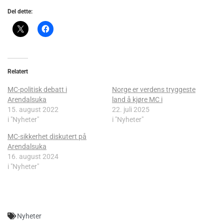
Del dette:
Relatert
MC-politisk debatt i
Norge er verdens tryggeste
Arendalsuka
land å kjøre MC i
15. august 2022
22. juli 2025
i "Nyheter"
i "Nyheter"
MC-sikkerhet diskutert på
Arendalsuka
16. august 2024
i "Nyheter"
Nyheter