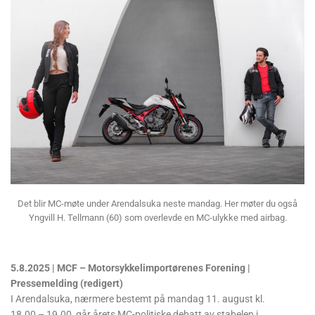
Det blir MC-møte under Arendalsuka neste mandag. Her møter du også
Yngvill H. Tellmann (60) som overlevde en MC-ulykke med airbag.
5.8.2025 | MCF – Motorsykkelimportørenes Forening |
Pressemelding (redigert)
I Arendalsuka, nærmere bestemt på mandag 11. august kl.
18.00 – 19.00, går årets MC-politiske debatt av stabelen i