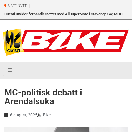
SISTE NYTT
Ducati utvider forhandlernettet med AllSuperMoto i Stavanger og MCO
Ny
Vollebekk i Oslo
MC-politisk debatt i
Arendalsuka
6 august, 2025
Bike