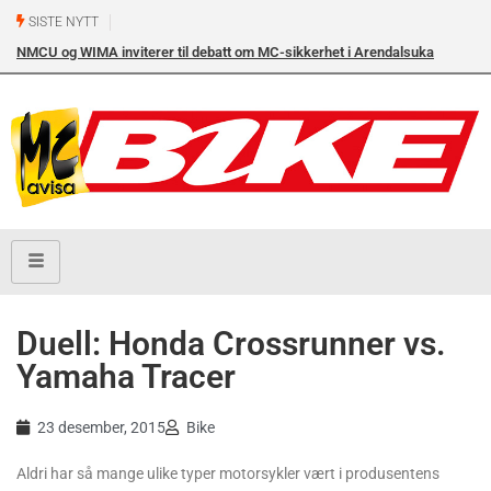
SISTE NYTT
NMCU og WIMA inviterer til debatt om MC-sikkerhet i Arendalsuka
Ik
onsdag 12. august kl. 17.00 i Arendal Frikirke
Duell: Honda Crossrunner vs.
Yamaha Tracer
23 desember, 2015
Bike
Aldri har så mange ulike typer motorsykler vært i produsentens