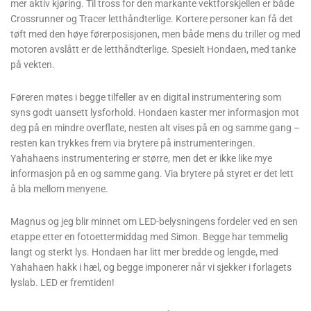
mer aktiv kjøring. Til tross for den markante vektforskjellen er både
Crossrunner og Tracer letthåndterlige. Kortere personer kan få det
tøft med den høye førerposisjonen, men både mens du triller og med
motoren avslått er de letthåndterlige. Spesielt Hondaen, med tanke
på vekten.
Føreren møtes i begge tilfeller av en digital instrumentering som
syns godt uansett lysforhold. Hondaen kaster mer informasjon mot
deg på en mindre overflate, nesten alt vises på en og samme gang –
resten kan trykkes frem via brytere på instrumenteringen.
Yahahaens instrumentering er større, men det er ikke like mye
informasjon på en og samme gang. Via brytere på styret er det lett
å bla mellom menyene.
Magnus og jeg blir minnet om LED-belysningens fordeler ved en sen
etappe etter en fotoettermiddag med Simon. Begge har temmelig
langt og sterkt lys. Hondaen har litt mer bredde og lengde, med
Yahahaen hakk i hæl, og begge imponerer når vi sjekker i forlagets
lyslab. LED er fremtiden!