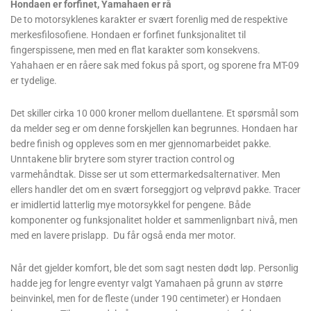
Hondaen er forfinet, Yamahaen er rå
De to motorsyklenes karakter er svært forenlig med de respektive
merkesfilosofiene. Hondaen er forfinet funksjonalitet til
fingerspissene, men med en flat karakter som konsekvens.
Yahahaen er en råere sak med fokus på sport, og sporene fra MT-09
er tydelige.
Det skiller cirka 10 000 kroner mellom duellantene. Et spørsmål som
da melder seg er om denne forskjellen kan begrunnes. Hondaen har
bedre finish og oppleves som en mer gjennomarbeidet pakke.
Unntakene blir brytere som styrer traction control og
varmehåndtak. Disse ser ut som ettermarkedsalternativer. Men
ellers handler det om en svært forseggjort og velprøvd pakke. Tracer
er imidlertid latterlig mye motorsykkel for pengene. Både
komponenter og funksjonalitet holder et sammenlignbart nivå, men
med en lavere prislapp. Du får også enda mer motor.
Når det gjelder komfort, ble det som sagt nesten dødt løp. Personlig
hadde jeg for lengre eventyr valgt Yamahaen på grunn av større
beinvinkel, men for de fleste (under 190 centimeter) er Hondaen