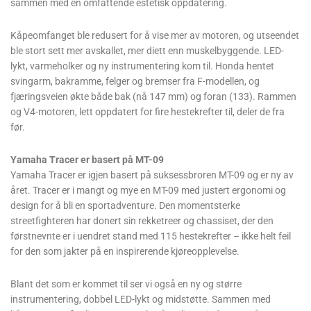
sammen med en omfattende estetisk oppdatering.
Kåpeomfanget ble redusert for å vise mer av motoren, og utseendet
ble stort sett mer avskallet, mer diett enn muskelbyggende. LED-
lykt, varmeholker og ny instrumentering kom til. Honda hentet
svingarm, bakramme, felger og bremser fra F-modellen, og
fjæringsveien økte både bak (nå 147 mm) og foran (133). Rammen
og V4-motoren, lett oppdatert for fire hestekrefter til, deler de fra
før.
Yamaha Tracer er basert på MT-09
Yamaha Tracer er igjen basert på suksessbroren MT-09 og er ny av
året. Tracer er i mangt og mye en MT-09 med justert ergonomi og
design for å bli en sportadventure. Den momentsterke
streetfighteren har donert sin rekketreer og chassiset, der den
førstnevnte er i uendret stand med 115 hestekrefter – ikke helt feil
for den som jakter på en inspirerende kjøreopplevelse.
Blant det som er kommet til ser vi også en ny og større
instrumentering, dobbel LED-lykt og midstøtte. Sammen med