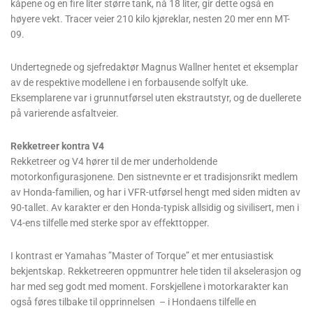
kåpene og en fire liter større tank, nå 18 liter, gir dette også en
høyere vekt. Tracer veier 210 kilo kjøreklar, nesten 20 mer enn MT-
09.
Undertegnede og sjefredaktør Magnus Wallner hentet et eksemplar
av de respektive modellene i en forbausende solfylt uke.
Eksemplarene var i grunnutførsel uten ekstrautstyr, og de duellerete
på varierende asfaltveier.
Rekketreer kontra V4
Rekketreer og V4 hører til de mer underholdende
motorkonfigurasjonene. Den sistnevnte er et tradisjonsrikt medlem
av Honda-familien, og har i VFR-utførsel hengt med siden midten av
90-tallet. Av karakter er den Honda-typisk allsidig og sivilisert, men i
V4-ens tilfelle med sterke spor av effekttopper.
I kontrast er Yamahas ”Master of ­Torque” et mer entusiastisk
bekjentskap. Rekketreeren oppmuntrer hele tiden til akselerasjon og
har med seg godt med moment. Forskjellene i motorkarakter kan
også føres tilbake til opprinnelsen – i Hondaens tilfelle en