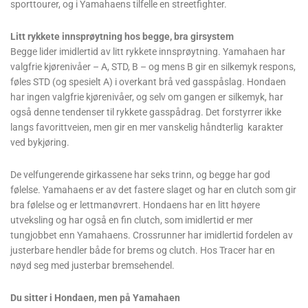
sporttourer, og i Yamahaens tilfelle en streetfighter.
Litt rykkete innsprøytning hos begge, bra girsystem
Begge lider imidlertid av litt rykkete innsprøytning. Yamahaen har
valgfrie kjørenivåer – A, STD, B – og mens B gir en silkemyk respons,
føles STD (og spesielt A) i overkant brå ved gasspåslag. Hondaen
har ingen valgfrie kjørenivåer, og selv om gangen er silkemyk, har
også denne tendenser til rykkete gasspådrag. Det forstyrrer ikke
langs favorittveien, men gir en mer vanskelig håndterlig karakter
ved bykjøring.
De velfungerende girkassene har seks trinn, og begge har god
følelse. Yamahaens er av det fastere slaget og har en clutch som gir
bra følelse og er lettmanøvrert. Hondaens har en litt høyere
utveksling og har også en fin clutch, som imidlertid er mer
tungjobbet enn Yamahaens. Crossrunner har imidlertid fordelen av
justerbare hendler både for brems og clutch. Hos Tracer har en
nøyd seg med justerbar bremsehendel.
Du sitter i Hondaen, men på Yamahaen