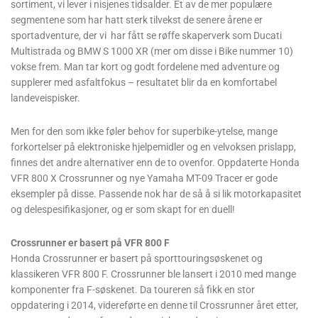
sortiment, vi lever i nisjenes tidsalder. Et av de mer populære
segmentene som har hatt sterk tilvekst de senere årene er
sportadventure, der vi har fått se røffe skaperverk som Ducati
Multistrada og BMW S 1000 XR (mer om disse i Bike nummer 10)
vokse frem. Man tar kort og godt fordelene med adventure og
supplerer med asfaltfokus – resultatet blir da en komfortabel
landeveispisker.
Men for den som ikke føler behov for superbike-ytelse, mange
forkortelser på elektroniske hjelpemidler og en velvoksen prislapp,
finnes det andre alternativer enn de to ovenfor. Oppdaterte Honda
VFR 800 X Crossrunner og nye Yamaha MT-09 Tracer er gode
eksempler på disse. Passende nok har de så å si lik motorkapasitet
og delespesifikasjoner, og er som skapt for en duell!
Crossrunner er basert på VFR 800 F
Honda Crossrunner er basert på sporttouringsøskenet og
klassikeren VFR 800 F. Crossrunner ble lansert i 2010 med mange
komponenter fra F-søskenet. Da toureren så fikk en stor
oppdatering i 2014, videreførte en denne til Crossrunner året etter,