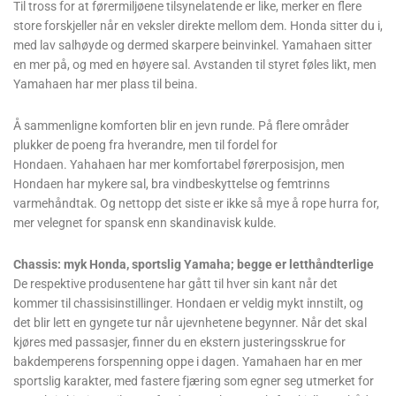
Til tross for at førermiljøene tilsynelatende er like, merker en flere
store forskjeller når en veksler direkte mellom dem. Honda sitter du i,
med lav salhøyde og dermed skarpere beinvinkel. Yamahaen sitter
en mer på, og med en høyere sal. Avstanden til styret føles likt, men
Yamahaen har mer plass til beina.
Å sammenligne komforten blir en jevn runde. På flere områder
plukker de poeng fra hverandre, men til fordel for
Hondaen. Yahahaen har mer komfortabel førerposisjon, men
Hondaen har mykere sal, bra vindbeskyttelse og femtrinns
varmehåndtak. Og nettopp det siste er ikke så mye å rope hurra for,
mer velegnet for spansk enn skandinavisk kulde.
Chassis: myk Honda, sportslig Yamaha; begge er letthåndterlige
De respektive produsentene har gått til hver sin kant når det
kommer til chassisinstillinger. Hondaen er veldig mykt innstilt, og
det blir lett en gyngete tur når ujevnhetene begynner. Når det skal
kjøres med passasjer, finner du en ekstern justeringsskrue for
bakdemperens forspenning oppe i dagen. Yamahaen har en mer
sportslig karakter, med fastere fjæring som egner seg utmerket for