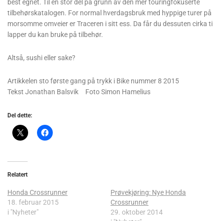
best egnet. Til en stor del på grunn av den mer touringfokuserte
tilbehørskatalogen. For normal hverdagsbruk med hyppige turer på
morsomme omveier er Traceren i sitt ess. Da får du dessuten cirka ti
lapper du kan bruke på tilbehør.
Altså, sushi eller sake?
Artikkelen sto første gang på trykk i Bike nummer 8 2015
Tekst Jonathan Balsvik Foto Simon Hamelius
Del dette:
Relatert
Honda Crossrunner
Prøvekjøring: Nye Honda
18. februar 2015
Crossrunner
i "Nyheter"
29. oktober 2014