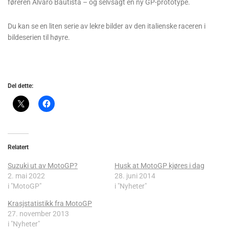
føreren Alvaro Bautista – og selvsagt en ny GP-prototype.
Du kan se en liten serie av lekre bilder av den italienske raceren i
bildeserien til høyre.
Del dette:
Relatert
Suzuki ut av MotoGP?
Husk at MotoGP kjøres i dag
2. mai 2022
28. juni 2014
i "MotoGP"
i "Nyheter"
Krasjstatistikk fra MotoGP
27. november 2013
i "Nyheter"