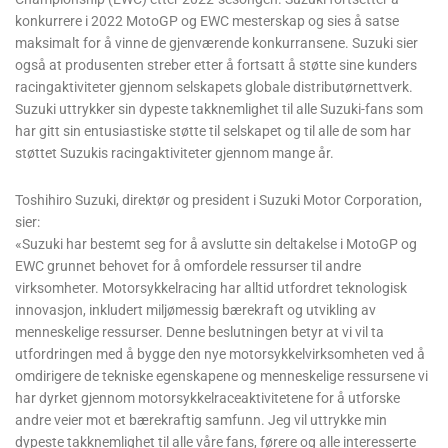
konkurrere i 2022 MotoGP og EWC mesterskap og sies å satse
maksimalt for å vinne de gjenværende konkurransene. Suzuki sier
også at produsenten streber etter å fortsatt å støtte sine kunders
racingaktiviteter gjennom selskapets globale distributørnettverk.
Suzuki uttrykker sin dypeste takknemlighet til alle Suzuki-fans som
har gitt sin entusiastiske støtte til selskapet og til alle de som har
støttet Suzukis racingaktiviteter gjennom mange år.
Toshihiro Suzuki, direktør og president i Suzuki Motor Corporation,
sier:
«Suzuki har bestemt seg for å avslutte sin deltakelse i MotoGP og
EWC grunnet behovet for å omfordele ressurser til andre
virksomheter. Motorsykkelracing har alltid utfordret teknologisk
innovasjon, inkludert miljømessig bærekraft og utvikling av
menneskelige ressurser. Denne beslutningen betyr at vi vil ta
utfordringen med å bygge den nye motorsykkelvirksomheten ved å
omdirigere de tekniske egenskapene og menneskelige ressursene vi
har dyrket gjennom motorsykkelraceaktivitetene for å utforske
andre veier mot et bærekraftig samfunn. Jeg vil uttrykke min
dypeste takknemlighet til alle våre fans, førere og alle interesserte