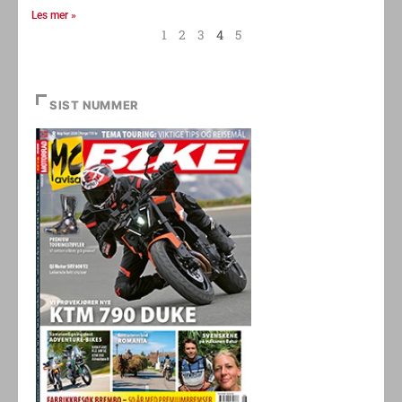
Bike er på plass på den spennende
Les mer »
1
2
3
4
5
SIST NUMMER