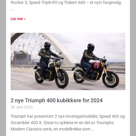
Midt i sesongen har Triumph valgt å gi 3 av sine modeller –
Rocket 3, Speed Triple RS og Trident 660 – et nytt fargevalg.
Les mer »
2 nye Triumph 400 kubikkere for 2024
28. juni 2023
Triumph har presentert 2 nye innstegsmodeller, Speed ​​400 og
Scrambler 400 X. Disse to syklene er en del av Triumphs