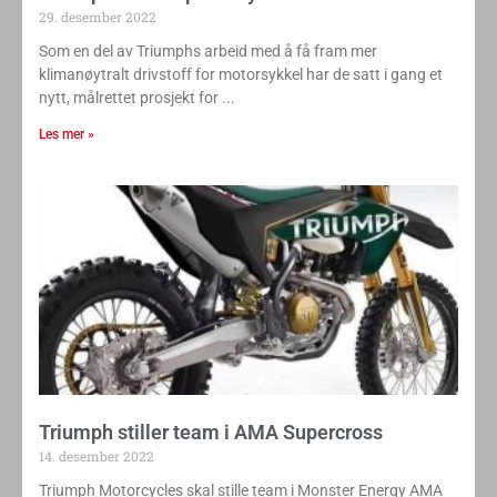
Triumph forsker på fornybart drivstoff
29. desember 2022
Som en del av Triumphs arbeid med å få fram mer
klimanøytralt drivstoff for motorsykkel har de satt i gang et
nytt, målrettet prosjekt for
Les mer »
Triumph stiller team i AMA Supercross
14. desember 2022