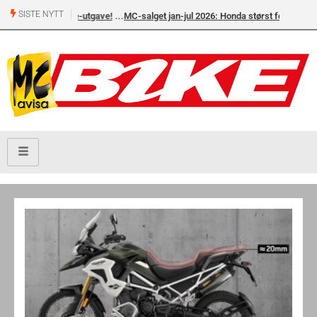
SISTE NYTT
MC-salget jan-jul 2026: Honda størst foran Yamaha og BMW