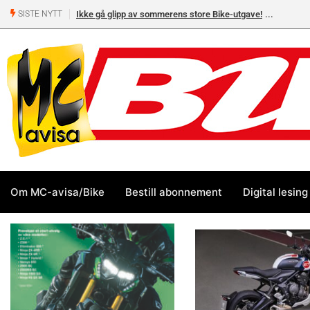
Ikke gå glipp av sommerens store Bike-utgave!
MC-salget
SISTE NYTT
Yamaha 
Om MC-avisa/Bike
Bestill abonnement
Digital lesing