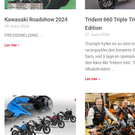
Kawasaki Roadshow 2024
Trident 660 Triple Tr
29. mars 2024
Edition
27. mars 2024
PRESSEMELDING
Triumph hyller en av sine m
Les mer »
racingsykler,den berømte S
Sam, ved å lage en spesial
den lekre lille Trident 660. 
tilbakeholdne
Les mer »