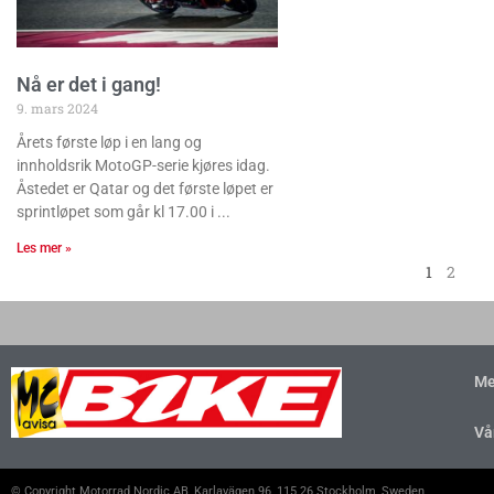
Nå er det i gang!
9. mars 2024
Årets første løp i en lang og
innholdsrik MotoGP-serie kjøres idag.
Åstedet er Qatar og det første løpet er
sprintløpet som går kl 17.00 i
Les mer »
1
2
Me
Vå
© Copyright Motorrad Nordic AB, Karlavägen 96, 115 26 Stockholm, Sweden