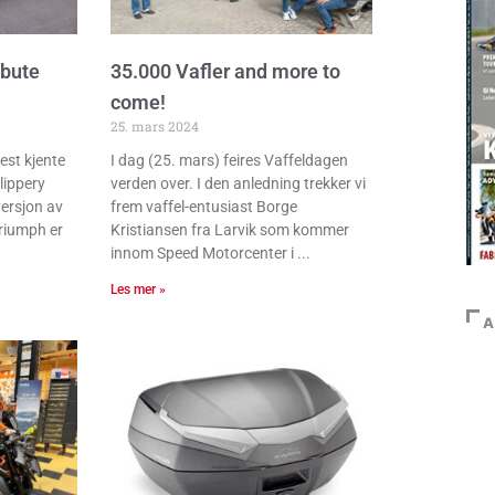
ibute
35.000 Vafler and more to
come!
25. mars 2024
est kjente
I dag (25. mars) feires Vaffeldagen
lippery
verden over. I den anledning trekker vi
versjon av
frem vaffel-entusiast Borge
Triumph er
Kristiansen fra Larvik som kommer
innom Speed Motorcenter i
Les mer »
A