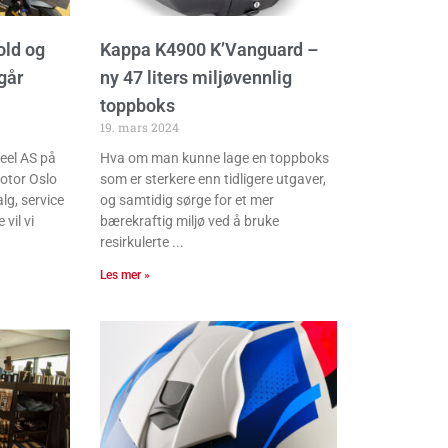
old og
Kappa K4900 K’Vanguard –
går
ny 47 liters miljøvennlig
toppboks
19. mars 2024
eel AS på
Hva om man kunne lage en toppboks
otor Oslo
som er sterkere enn tidligere utgaver,
g, service
og samtidig sørge for et mer
vil vi
bærekraftig miljø ved å bruke
resirkulerte
Les mer »