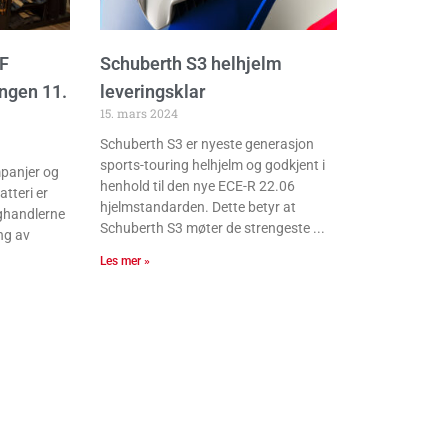
F
Schuberth S3 helhjelm
ngen 11.
leveringsklar
15. mars 2024
Schuberth S3 er nyeste generasjon
sports-touring helhjelm og godkjent i
mpanjer og
henhold til den nye ECE-R 22.06
atteri er
hjelmstandarden. Dette betyr at
aghandlerne
Schuberth S3 møter de strengeste
ng av
Les mer »