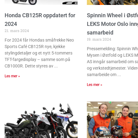
Honda CB125R oppdatert for
Spinnin Wheel i Østf
2024
LEKS Motor Oslo inn
21. mars 2024
samarbeid
19. mars 2024
For 2024 får Hondas småfrekke Neo
Sports Café CB125R nye, kjekke
Pressemelding: Spinnin Wh
stylingdetaljer og et nytt 5-tommers
Mysen i Østfold og LEKS M
TFT-fargedisplay – samme som på
AS inngår samarbeid om sal
CB1000R. Dette styres av
og verkstedtjenester. Videre 
samarbeide om
Les mer »
Les mer »