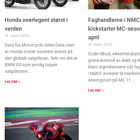
Honda overlegent størst i
Faghandlerne i NMC
verden
kickstarter MC-seso
16. mars 2024
april
15. mars 2024
Data fra Motorcycle Sales Data viser
at Honda troner suverent øverst på
Gode tilbud, sikkerhetska
den globale salgslisten. Selv om det er
gratis kontroll av dekk og b
BMW GS som jevnlig topper
blant ingrediensene når f
salgslistene
i NMCF inviterer til markeri
sesongstart på MC 11.
Les mer »
Les mer »