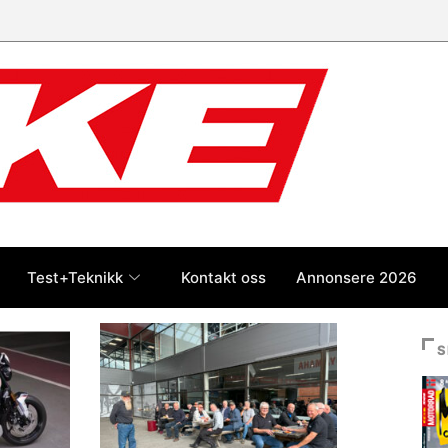
 jan-jul 2026: Honda størst foran
og BMW
Test+Teknikk
Kontakt oss
Annonsere 2026
S