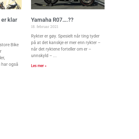
er klar
Yamaha R07….??
18. februar 2021
Rykter er gøy. Spesielt når ting tyder
på at det kanskje er mer enn rykter –
 store Bike
når det ryktene forteller om er –
r
unnskyld –
er,
i har også
Les mer »