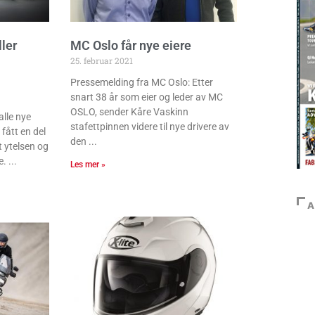
ler
MC Oslo får nye eiere
25. februar 2021
Pressemelding fra MC Oslo: Etter
snart 38 år som eier og leder av MC
OSLO, sender Kåre Vaskinn
lle nye
stafettpinnen videre til nye drivere av
 fått en del
den
 ytelsen og
e.
Les mer »
A