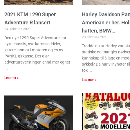
2021 KTM 1290 Super
Harley Davidson Pa
Adventure R lansert
American er her. Hol
24. februar 2021
hatten, BMW…
23. februar 2021
Den nye 1290 Super Adventure har
nytt chassis, nye karosserideler,
Trodde du at Harley var akt
lettere innmat i motoren og en ny
statiske og manglet nødve
PANKL girkasse. Det gjør
kunnskap til å lage en mod
adventureverstingen ennå mer egnet
sykkel? Da har vi nyheter ti
tok
Les mer »
Les mer »