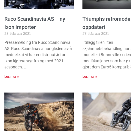
Ruco Scandinavia AS – ny
Triumphs retromodel
Ixon importør
oppdatert
28. februar 2021
27. februar 2021
Pressemelding fra Ruco Scandinavia
I tillegg til en liten
AS: Ruco Scandinavia har gleden av å
skjønnhetsbehandling har a
meddele at vi har er distributør for
modeller i Bonneville-serien
Ixon kjøreutstyr fra og med 2021
modifikasjoner som har økt
sesongen.
gjort dem Euro5 kompatibl
Les mer »
Les mer »