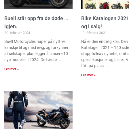
Buell står opp fra de døde …
Bike Katalogen 2021 
igjen.
og i salg!
20. februar 2021
19. februar 2021
Buell Motorcycles håper på nytt liv,
Nå er den endelig klar: Den
kanskje til og med evig, og forkynner
Katalogen 2021 – 140 side
at selskapet planlegger å lansere 10
stappfulleav nyheter, omtal
nye modeller i 2024. De første
spesifikasjoner og bilder. V
fått på plass
Les mer »
Les mer »