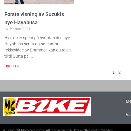
Første visning av Suzukis
nye Hayabusa
16. februar 2021
Hvis du er spent på hvordan den nye
Hayabusa ser ut og bor innfor
rekkevidde av Drammen kan du ta en
til til Gutta på
Les mer »
1
2
Me
Vå
© Copyright Motorrad Nordic AB, Karlavägen 96, 115 26 Stockholm, Sweden