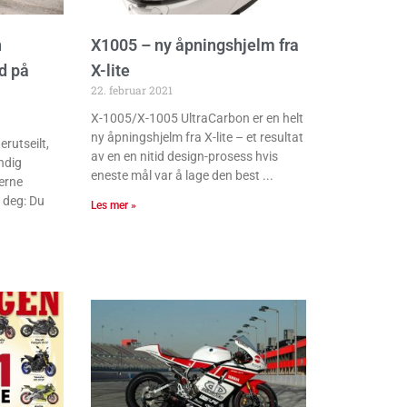
n
X1005 – ny åpningshjelm fra
d på
X-lite
22. februar 2021
X-1005/X-1005 UltraCarbon er en helt
ny åpningshjelm fra X-lite – et resultat
erutseilt,
av en en nitid design-prosess hvis
ndig
eneste mål var å lage den best
erne
l deg: Du
Les mer »