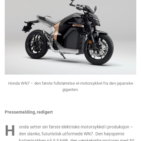
Honda WN7 – den første fullstørrelse el-motorsykkel fra den japanske
giganten.
Pressemelding, redigert
H
onda setter sin første elektriske motorsykkel i produksjon –
den slanke, futuristisk utformede WN7. Den høyspente
batteripakken på 9,3 kWh, den væskekjølte motoren med 50