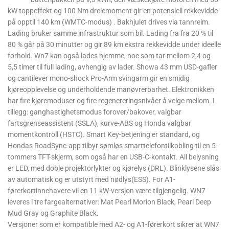
kW toppeffekt og 100 Nm dreiemoment gir en potensiell rekkevidde
på opptil 140 km (WMTC-modus) . Bakhjulet drives via tannreim.
Lading bruker samme infrastruktur som bil. Lading fra fra 20 % til
80 % går på 30 minutter og gir 89 km ekstra rekkevidde under ideelle
forhold. Wn7 kan også lades hjemme, noe som tar mellom 2,4 og
5,5 timer til full lading, avhengig av lader. Showa 43 mm USD-gafler
og cantilever mono-shock Pro-Arm svingarm gir en smidig
kjøreopplevelse og underholdende manøvrerbarhet. Elektronikken
har fire kjøremoduser og fire regenereringsnivåer å velge mellom. I
tillegg: ganghastighetsmodus forover/bakover, valgbar
fartsgrenseassistent (SSLA), kurve-ABS og Honda valgbar
momentkontroll (HSTC). Smart Key-betjening er standard, og
Hondas RoadSync-app tilbyr sømløs smarttelefontilkobling til en 5-
tommers TFT-skjerm, som også har en USB-C-kontakt. All belysning
er LED, med doble projektorlykter og kjørelys (DRL). Blinklysene slås
av automatisk og er utstyrt med nødlys(ESS). For A1-
førerkortinnehavere vil en 11 kW-versjon være tilgjengelig. WN7
leveres i tre fargealternativer: Mat Pearl Morion Black, Pearl Deep
Mud Gray og Graphite Black.
Versjoner som er kompatible med A2- og A1-førerkort sikrer at WN7