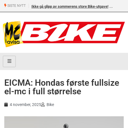
SISTE NYTT
Ikke gå glipp av sommerens store Bike-utgave!
EICMA: Hondas første fullsize
el-mc i full størrelse
4 november, 2025
Bike