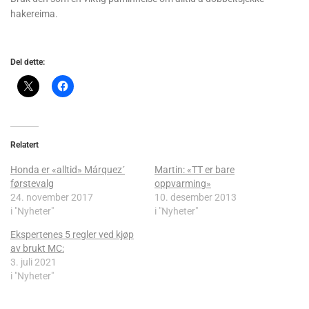
hakereima.
Del dette:
Relatert
Honda er «alltid» Márquez´
Martin: «TT er bare
førstevalg
oppvarming»
24. november 2017
10. desember 2013
i "Nyheter"
i "Nyheter"
Ekspertenes 5 regler ved kjøp
av brukt MC:
3. juli 2021
i "Nyheter"