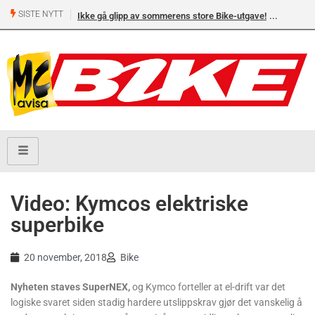
SISTE NYTT
Ikke gå glipp av sommerens store Bike-utgave!
Video: Kymcos elektriske
superbike
20 november, 2018
Bike
Nyheten staves SuperNEX,
og Kymco forteller at el-drift var det
logiske svaret siden stadig hardere utslippskrav gjør det vanskelig å