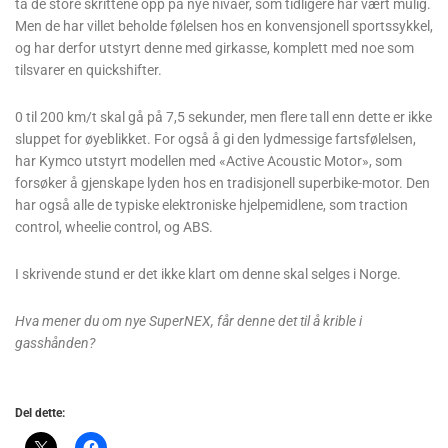
ta de store skrittene opp på nye nivåer, som tidligere har vært mulig.
Men de har villet beholde følelsen hos en konvensjonell sportssykkel,
og har derfor utstyrt denne med girkasse, komplett med noe som
tilsvarer en quickshifter.
0 til 200 km/t skal gå på 7,5 sekunder, men flere tall enn dette er ikke
sluppet for øyeblikket. For også å gi den lydmessige fartsfølelsen,
har Kymco utstyrt modellen med «Active Acoustic Motor», som
forsøker å gjenskape lyden hos en tradisjonell superbike-motor. Den
har også alle de typiske elektroniske hjelpemidlene, som traction
control, wheelie control, og ABS.
I skrivende stund er det ikke klart om denne skal selges i Norge.
Hva mener du om nye SuperNEX, får denne det til å krible i
gasshånden?
Del dette: