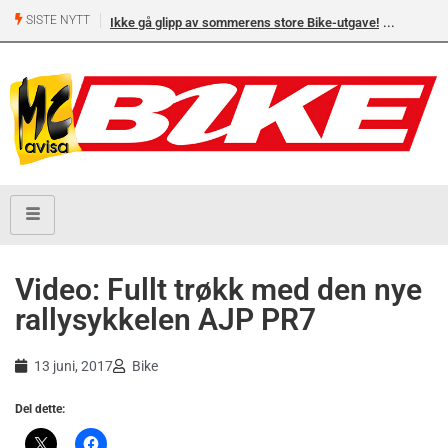
SISTE NYTT
Ikke gå glipp av sommerens store Bike-utgave!
Video: Fullt trøkk med den nye
rallysykkelen AJP PR7
13 juni, 2017
Bike
Del dette: