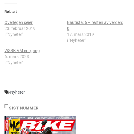
Relatert
Overlegen seier
Bautista: 6 – resten av verden:
23. februar 2019
0
i "Nyheter"
17. mars 2019
i "Nyheter"
WSBK VM er i gang
6. mars 2023
i "Nyheter"
Nyheter
SIST NUMMER