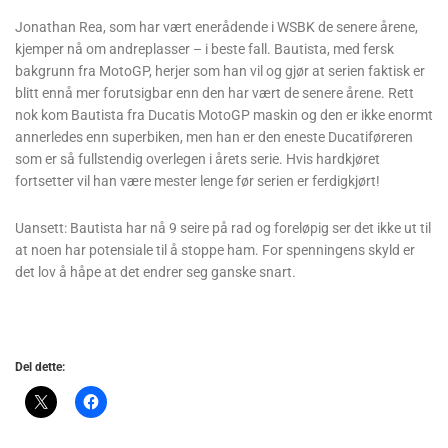
Jonathan Rea, som har vært enerådende i WSBK de senere årene,
kjemper nå om andreplasser – i beste fall. Bautista, med fersk
bakgrunn fra MotoGP, herjer som han vil og gjør at serien faktisk er
blitt ennå mer forutsigbar enn den har vært de senere årene. Rett
nok kom Bautista fra Ducatis MotoGP maskin og den er ikke enormt
annerledes enn superbiken, men han er den eneste Ducatiføreren
som er så fullstendig overlegen i årets serie. Hvis hardkjøret
fortsetter vil han være mester lenge før serien er ferdigkjørt!
Uansett: Bautista har nå 9 seire på rad og foreløpig ser det ikke ut til
at noen har potensiale til å stoppe ham. For spenningens skyld er
det lov å håpe at det endrer seg ganske snart.
Del dette: