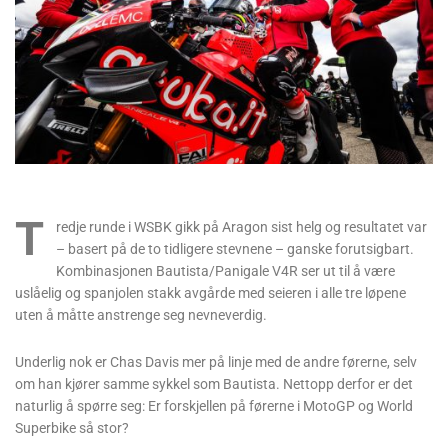
T
redje runde i WSBK gikk på Aragon sist helg og resultatet var
– basert på de to tidligere stevnene – ganske forutsigbart.
Kombinasjonen Bautista/Panigale V4R ser ut til å være
uslåelig og spanjolen stakk avgårde med seieren i alle tre løpene
uten å måtte anstrenge seg nevneverdig.
Underlig nok er Chas Davis mer på linje med de andre førerne, selv
om han kjører samme sykkel som Bautista. Nettopp derfor er det
naturlig å spørre seg: Er forskjellen på førerne i MotoGP og World
Superbike så stor?