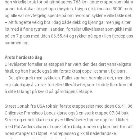
han virkelig bruk for på gårsdagens 763 km lange etappe som blant
annet tok dakar-følget opp i høyden. Løypa gikk i nesten 3000 moh.
og alle var selvfølgelig spente på om hvordan syklene ville takle det.
– Alt fungerte veldig bra i dag både dekk og kjøringa, men jeg sliter
litt med å finne rytmen i sanden, forteller Ullevålseter som gikk i mål
på en 7.plass med tiden 06.55.44 og rykker nå opp til en fjerdeplass
sammenlagt.
Årets hardeste dag
Ullevålseter forteller at etappen har vært den desidert vanskeligste
hittil, og han hadde også sin første krasj oppe i et smalt fjellparti.
– Det gikk greit med sykkelen. Fallet var helt harmløst det, men det
er jo aldri gøy å vælve, forteller Ullevålseter, som trodde flere kom til
å slite til langt på kveld på gårsdagens etappe.
Street Jonah fra USA tok sin første etappeseier med tiden 06.41.06.
Chilenske Fransisco Lopez kjørte også en sterk etappe 07.34 bak
Street og er helt klart en utøver Ullevålseter bør se opp for. I likhet
med Pål Anders «lurer» Lopez ofte i bakgrunnen og kommer for fult
noen etapper ut i løpet. Andreplassen gikk til nederlandske