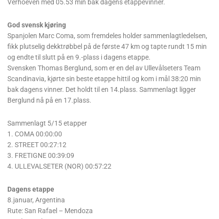
Verhoeven med 05.53 min bak dagens etappevinner.
God svensk kjøring
Spanjolen Marc Coma, som fremdeles holder sammenlagtledelsen,
fikk plutselig dekktrøbbel på de første 47 km og tapte rundt 15 min
og endte til slutt på en 9.-plass i dagens etappe.
Svensken Thomas Berglund, som er en del av Ullevålseters Team
Scandinavia, kjørte sin beste etappe hittil og kom i mål 38:20 min
bak dagens vinner. Det holdt til en 14.plass. Sammenlagt ligger
Berglund nå på en 17.plass.
Sammenlagt 5/15 etapper
1. COMA 00:00:00
2. STREET 00:27:12
3. FRETIGNE 00:39:09
4. ULLEVALSETER (NOR) 00:57:22
Dagens etappe
8.januar, Argentina
Rute: San Rafael – Mendoza