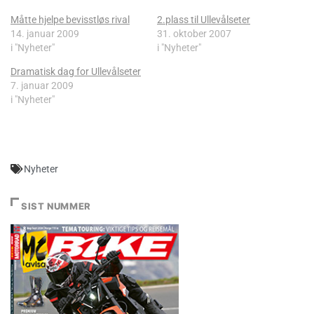
Måtte hjelpe bevisstløs rival
2.plass til Ullevålseter
14. januar 2009
31. oktober 2007
i "Nyheter"
i "Nyheter"
Dramatisk dag for Ullevålseter
7. januar 2009
i "Nyheter"
Nyheter
SIST NUMMER