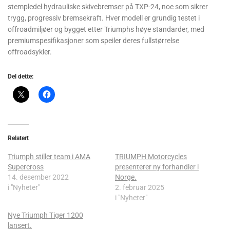
stempledel hydrauliske skivebremser på TXP-24, noe som sikrer
trygg, progressiv bremsekraft. Hver modell er grundig testet i
offroadmiljøer og bygget etter Triumphs høye standarder, med
premiumspesifikasjoner som speiler deres fullstørrelse
offroadsykler.
Del dette:
Relatert
Triumph stiller team i AMA
TRIUMPH Motorcycles
Supercross
presenterer ny forhandler i
14. desember 2022
Norge.
i "Nyheter"
2. februar 2025
i "Nyheter"
Nye Triumph Tiger 1200
lansert.