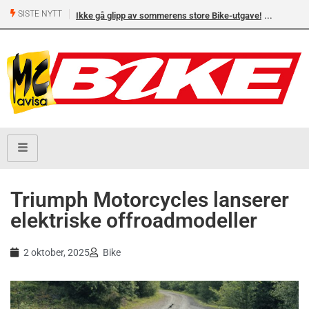
SISTE NYTT
Ikke gå glipp av sommerens store Bike-utgave!
Triumph Motorcycles lanserer
elektriske offroadmodeller
2 oktober, 2025
Bike