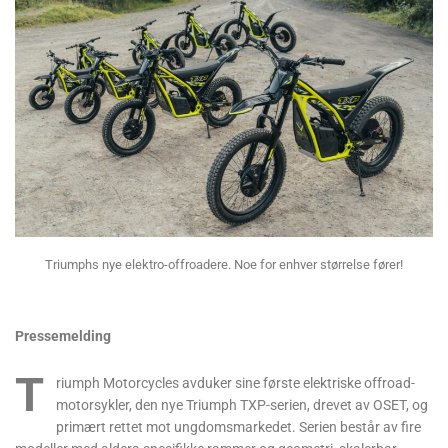
Triumphs nye elektro-offroadere. Noe for enhver størrelse fører!
Pressemelding
T
riumph Motorcycles avduker sine første elektriske offroad-
motorsykler, den nye Triumph TXP-serien, drevet av OSET, og
primært rettet mot ungdomsmarkedet. Serien består av fire