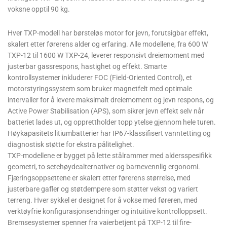
voksne opptil 90 kg.
Hver TXP-modell har børsteløs motor for jevn, forutsigbar effekt,
skalert etter førerens alder og erfaring. Alle modellene, fra 600 W
TXP-12 til 1600 W TXP-24, leverer responsivt dreiemoment med
justerbar gassrespons, hastighet og effekt. Smarte
kontrollsystemer inkluderer FOC (Field-Oriented Control), et
motorstyringssystem som bruker magnetfelt med optimale
intervaller for å levere maksimalt dreiemoment og jevn respons, og
Active Power Stabilisation (APS), som sikrer jevn effekt selv når
batteriet lades ut, og opprettholder topp ytelse gjennom hele turen.
Høykapasitets litiumbatterier har IP67-klassifisert vanntetting og
diagnostisk støtte for ekstra pålitelighet.
TXP-modellene er bygget på lette stålrammer med aldersspesifikk
geometri, to setehøydealternativer og barnevennlig ergonomi.
Fjæringsoppsettene er skalert etter førerens størrelse, med
justerbare gafler og støtdempere som støtter vekst og variert
terreng. Hver sykkel er designet for å vokse med føreren, med
verktøyfrie konfigurasjonsendringer og intuitive kontrolloppsett.
Bremsesystemer spenner fra vaierbetjent på TXP-12 til fire-