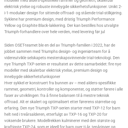
modeller med alders-spesifikke rammer og geometri, skalerbar
elektrisk ytelse og robuste innebygde sikkerhetsfunksjoner. Unikt 2-
i-1-modulær design for sittende offroad- og stående trial-stilkjøring.
Syklene har premium design, med dristig Triumph Performance
Yellow og Graphite Black-lakkering. Der kan bestilles hos utvalgte
Triumph-forhandlere over hele verden, med levering før jul
Siden OSET-teamet ble en del av Triumph-familien i 2022, har de
jobbet sammen med Triumphs design- og ingeniørteam for å
videreutvikle selskapets mesterskapsvinnende trial-teknologi. Den
nye Triumph TXP-serien er resultatet av dette samarbeidet: fire nye
modeller med skalerbar elektrisk ytelse, premium design og
innebygde sikkerhetsfunksjoner
Hver sykkel er konstruert fra bunnen av – med alders-spesifikke
rammer, geometri, kontroller og komponenter, og støtter førere i alle
faser av utviklingen: fra å finne balansen til å mestre teknisk
offroad. Alt er skalert og optimalisert etter førerens størrelse og
erfaring. Den nye Triumph TXP-serien starter med TXP-12 for barn
helt ned i treårsalderen, etterfulgt av TXP-16 og TXP-20 for
voksende brukere. Modellrekken kulminerer med den største og
kraftigste TXP-24, som er ideell for barn over ti år, tenåringer og