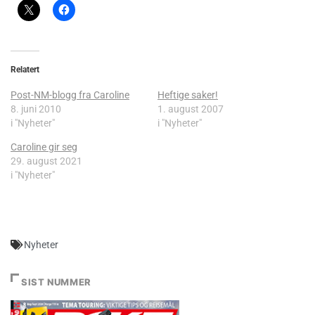
Relatert
Post-NM-blogg fra Caroline
Heftige saker!
8. juni 2010
1. august 2007
i "Nyheter"
i "Nyheter"
Caroline gir seg
29. august 2021
i "Nyheter"
Nyheter
SIST NUMMER