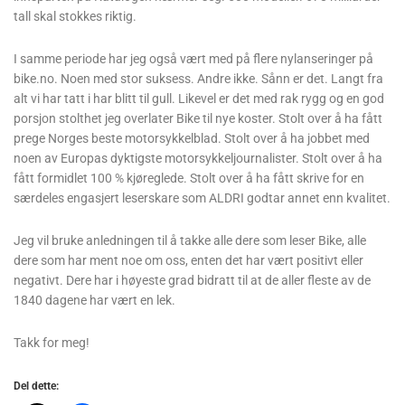
tall skal stokkes riktig.
I samme periode har jeg også vært med på flere nylanseringer på
bike.no. Noen med stor suksess. Andre ikke. Sånn er det. Langt fra
alt vi har tatt i har blitt til gull. Likevel er det med rak rygg og en god
porsjon stolthet jeg overlater Bike til nye koster. Stolt over å ha fått
prege Norges beste motorsykkelblad. Stolt over å ha jobbet med
noen av Europas dyktigste motorsykkeljournalister. Stolt over å ha
fått formidlet 100 % kjøreglede. Stolt over å ha fått skrive for en
særdeles engasjert leserskare som ALDRI godtar annet enn kvalitet.
Jeg vil bruke anledningen til å takke alle dere som leser Bike, alle
dere som har ment noe om oss, enten det har vært positivt eller
negativt. Dere har i høyeste grad bidratt til at de aller fleste av de
1840 dagene har vært en lek.
Takk for meg!
Del dette: