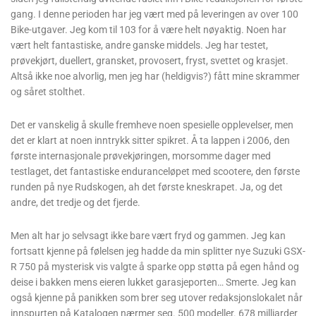
gang. I denne perioden har jeg vært med på leveringen av over 100
Bike-utgaver. Jeg kom til 103 for å være helt nøyaktig. Noen har
vært helt fantastiske, andre ganske middels. Jeg har testet,
prøvekjørt, duellert, gransket, provosert, fryst, svettet og krasjet.
Altså ikke noe alvorlig, men jeg har (heldigvis?) fått mine skrammer
og såret stolthet.
Det er vanskelig å skulle fremheve noen spesielle opplevelser, men
det er klart at noen inntrykk sitter spikret. Å ta lappen i 2006, den
første internasjonale prøvekjøringen, morsomme dager med
testlaget, det fantastiske enduranceløpet med scootere, den første
runden på nye Rudskogen, ah det første kneskrapet. Ja, og det
andre, det tredje og det fjerde.
Men alt har jo selvsagt ikke bare vært fryd og gammen. Jeg kan
fortsatt kjenne på følelsen jeg hadde da min splitter nye Suzuki GSX-
R 750 på mysterisk vis valgte å sparke opp støtta på egen hånd og
deise i bakken mens eieren lukket garasjeporten… Smerte. Jeg kan
også kjenne på panikken som brer seg utover redaksjonslokalet når
innspurten på Katalogen nærmer seg. 500 modeller. 678 milliarder