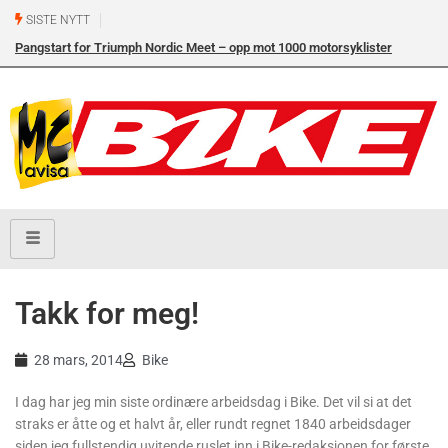
SISTE NYTT
Pangstart for Triumph Nordic Meet – opp mot 1000 motorsyklister
samlet i Vrådal i helgen
Takk for meg!
28 mars, 2014
Bike
I dag har jeg min siste ordinære arbeidsdag i Bike. Det vil si at det
straks er åtte og et halvt år, eller rundt regnet 1840 arbeidsdager
siden jeg fullstendig uvitende ruslet inn i Bike-redaksjonen for første