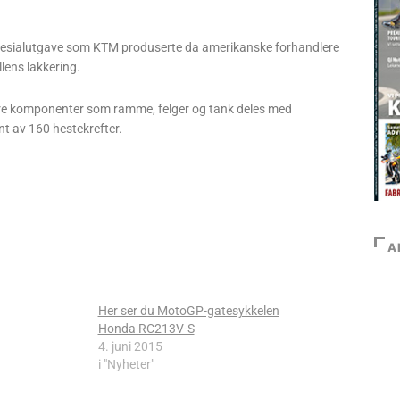
en spesialutgave som KTM produserte da amerikanske forhandlere
lens lakkering.
re komponenter som ramme, felger og tank deles med
nt av 160 hestekrefter.
A
Her ser du MotoGP-gatesykkelen
Honda RC213V-S
4. juni 2015
i "Nyheter"