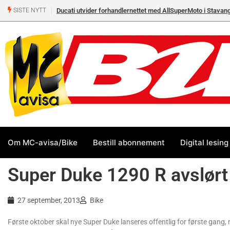
Ducati utvider forhandlernettet med AllSuperMoto i Stavan
SISTE NYTT
Om MC-avisa/Bike
Bestill abonnement
Digital lesing
Super Duke 1290 R avslørt
27 september, 2013
Bike
Første oktober skal nye Super Duke lanseres offentlig for første gang,