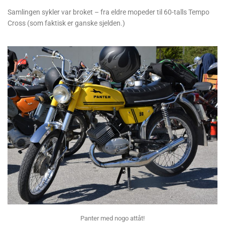
Samlingen sykler var broket – fra eldre mopeder til 60-talls Tempo
Cross (som faktisk er ganske sjelden.)
Panter med nogo attåt!