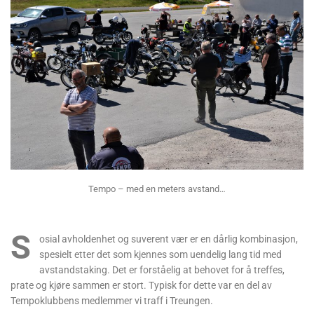
Tempo – med en meters avstand…
S
osial avholdenhet og suverent vær er en dårlig kombinasjon,
spesielt etter det som kjennes som uendelig lang tid med
avstandstaking. Det er forståelig at behovet for å treffes,
prate og kjøre sammen er stort. Typisk for dette var en del av
Tempoklubbens medlemmer vi traff i Treungen.