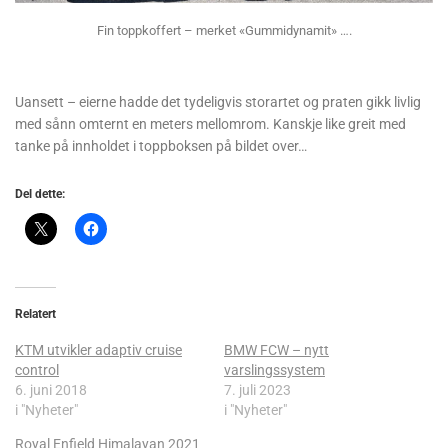
Fin toppkoffert – merket «Gummidynamit» ….
Uansett – eierne hadde det tydeligvis storartet og praten gikk livlig
med sånn omternt en meters mellomrom. Kanskje like greit med
tanke på innholdet i toppboksen på bildet over…
Del dette:
Relatert
KTM utvikler adaptiv cruise
BMW FCW – nytt
control
varslingssystem
6. juni 2018
7. juli 2023
i "Nyheter"
i "Nyheter"
Royal Enfield Himalayan 2021