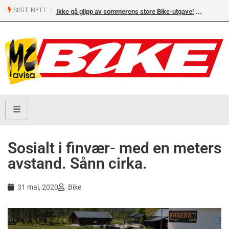
SISTE NYTT
Ikke gå glipp av sommerens store Bike-utgave!
MC-salget
Yamaha 
Sosialt i finvær- med en meters
avstand. Sånn cirka.
31 mai, 2020
Bike