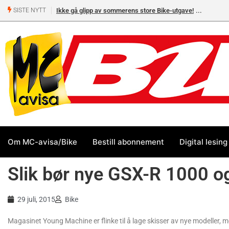
Ikke gå glipp av sommerens store Bike-utgave!
SISTE NYTT
Om MC-avisa/Bike
Bestill abonnement
Digital lesing
Slik bør nye GSX-R 1000 o
29 juli, 2015
Bike
Magasinet Young Machine er flinke til å lage skisser av nye modeller, men