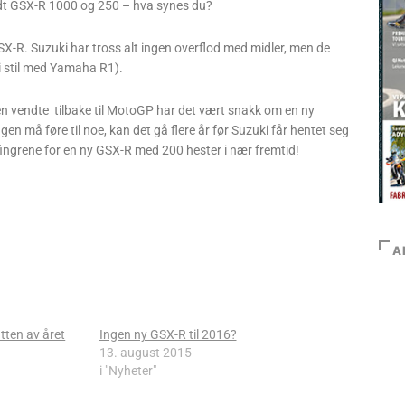
ndt GSX-R 1000 og 250 – hva synes du?
SX-R. Suzuki har tross alt ingen overflod med midler, men de
(i stil med Yamaha R1).
en vendte tilbake til MotoGP har det vært snakk om en ny
gen må føre til noe, kan det gå flere år før Suzuki får hentet seg
id fingrene for en ny GSX-R med 200 hester i nær fremtid!
A
tten av året
Ingen ny GSX-R til 2016?
13. august 2015
i "Nyheter"