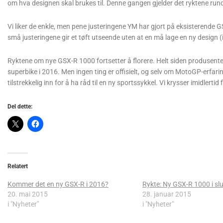
om hva designen skal brukes til. Denne gangen gjelder det ryktene ru
Vi liker de enkle, men pene justeringene YM har gjort på eksisterende G
små justeringene gir et tøft utseende uten at en må lage en ny design 
Ryktene om nye GSX-R 1000 fortsetter å florere. Helt siden produsent
superbike i 2016. Men ingen ting er offisielt, og selv om MotoGP-erfarin
tilstrekkelig inn for å ha råd til en ny sportssykkel. Vi krysser imidlert
Del dette:
Relatert
Kommer det en ny GSX-R i 2016?
Rykte: Ny GSX-R 1000 i slu
20. mai 2015
28. januar 2015
i "Nyheter"
i "Nyheter"