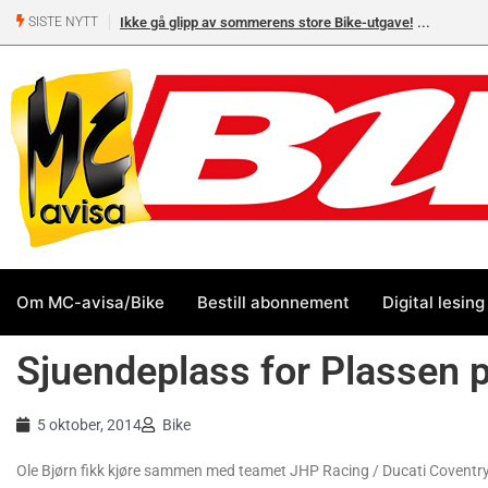
Ikke gå glipp av sommerens store Bike-utgave!
SISTE NYTT
Om MC-avisa/Bike
Bestill abonnement
Digital lesing
Sjuendeplass for Plassen p
5 oktober, 2014
Bike
Ole Bjørn fikk kjøre sammen med teamet JHP Racing / Ducati Coventry, 