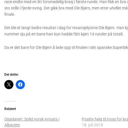
race endte med en litt forsmedelig krasj i første runde. Han fikk en br
sto stille i fjerde sving. Det gikk bra med Ole Bjørn, men etter uhell
finale.
Det ble et langt bedre resultat i dag for revansjelystne Ole Bjørn. Han k
nummer sju på en bane han kun hadde fått kjørt 14 runder på totalt.
Da er det bare for Ole Bjørn å lade opp til finalen i det spanske Super
Del dette:
Relatert
Oppdatert: Solid norsk innsats i
Positiv helg til tross for kr
Albacete
18. juli 2018