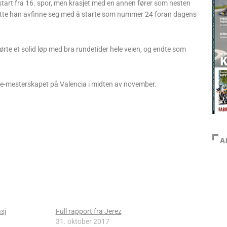
a start fra 16. spor, men krasjet med en annen fører som nesten
et måtte han avfinne seg med å starte som nummer 24 foran dagens
jørte et solid løp med bra rundetider hele veien, og endte som
bike-mesterskapet på Valencia i midten av november.
A
asj
Full rapport fra Jerez
31. oktober 2017