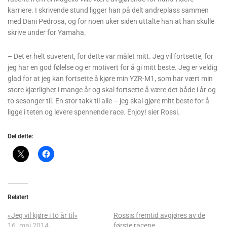
karriere. I skrivende stund ligger han på delt andreplass sammen
med Dani Pedrosa, og for noen uker siden uttalte han at han skulle
skrive under for Yamaha.
– Det er helt suverent, for dette var målet mitt. Jeg vil fortsette, for
jeg har en god følelse og er motivert for å gi mitt beste. Jeg er veldig
glad for at jeg kan fortsette å kjøre min YZR-M1, som har vært min
store kjærlighet i mange år og skal fortsette å være det både i år og
to sesonger til. En stor takk til alle – jeg skal gjøre mitt beste for å
ligge i teten og levere spennende race. Enjoy! sier Rossi.
Del dette:
Relatert
«Jeg vil kjøre i to år til»
Rossis fremtid avgjøres av de
16. mai 2014
første racene