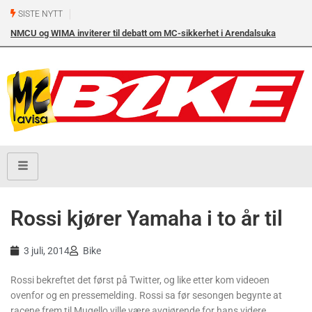
SISTE NYTT
NMCU og WIMA inviterer til debatt om MC-sikkerhet i Arendalsuka
onsdag 12. august kl. 17.00 i Arendal Frikirke
Rossi kjører Yamaha i to år til
3 juli, 2014
Bike
Rossi bekreftet det først på Twitter, og like etter kom videoen
ovenfor og en pressemelding. Rossi sa før sesongen begynte at
racene frem til Mugello ville være avgjørende for hans videre