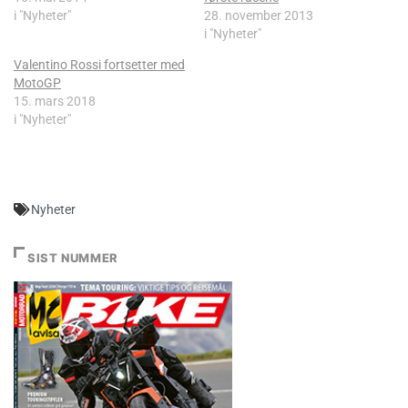
i "Nyheter"
28. november 2013
i "Nyheter"
Valentino Rossi fortsetter med
MotoGP
15. mars 2018
i "Nyheter"
Nyheter
SIST NUMMER