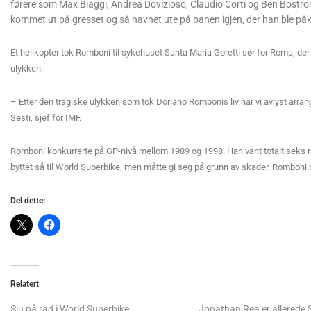
førere som Max Biaggi, Andrea Dovizioso, Claudio Corti og Ben Bostr
kommet ut på gresset og så havnet ute på banen igjen, der han ble påkj
Et helikopter tok Romboni til sykehuset Santa Maria Goretti sør for Roma, der
ulykken.
– Etter den tragiske ulykken som tok Doriano Rombonis liv har vi avlyst arran
Sesti, sjef for IMF.
Romboni konkurrerte på GP-nivå mellom 1989 og 1998. Han vant totalt seks r
byttet så til World Superbike, men måtte gi seg på grunn av skader. Romboni
Del dette:
Relatert
Sju på rad i World Superbike
Jonathan Rea er allerede 