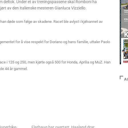
om deltok. Under et av treningspassene skal Romboni ha
ørt av den italienske mesteren Gianluca Vizziello.
 han døde som følge av skadene. Racet ble avlyst i kjølvannet av
gementet for å vise respekt for Doriano og hans familie, uttaler Paolo
ace i 125 og 250, men kjørte også 500 for Honda, Aprilia og MuZ. Han
 ble 44 år gammel.
A
Superbike-
Flathaug har overtatt, Haaland drar