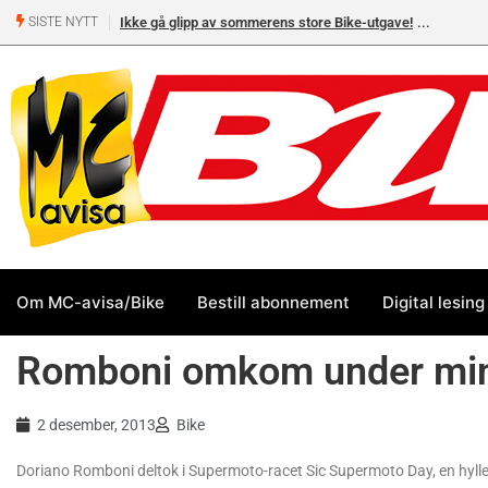
Ikke gå glipp av sommerens store Bike-utgave!
SISTE NYTT
Om MC-avisa/Bike
Bestill abonnement
Digital lesing
Romboni omkom under mi
2 desember, 2013
Bike
Doriano Romboni deltok i Supermoto-racet Sic Supermoto Day, en hyll