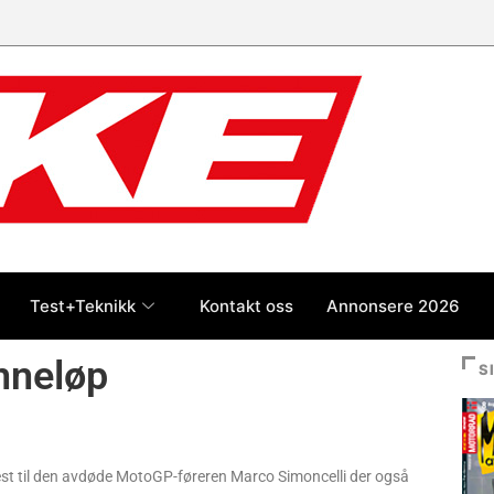
Test+Teknikk
Kontakt oss
Annonsere 2026
nneløp
S
est til den avdøde MotoGP-føreren Marco Simoncelli der også