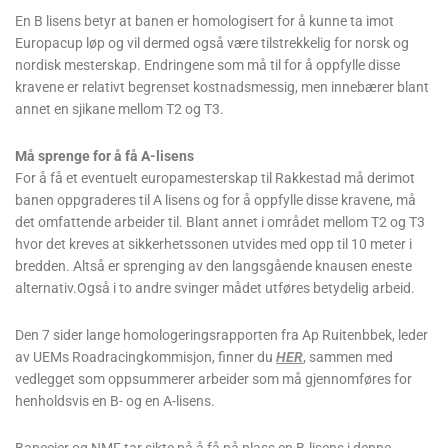
En B lisens betyr at banen er homologisert for å kunne ta imot
Europacup løp og vil dermed også være tilstrekkelig for norsk og
nordisk mesterskap. Endringene som må til for å oppfylle disse
kravene er relativt begrenset kostnadsmessig, men innebærer blant
annet en sjikane mellom T2 og T3.
Må sprenge for å få A-lisens
For å få et eventuelt europamesterskap til Rakkestad må derimot
banen oppgraderes til A lisens og for å oppfylle disse kravene, må
det omfattende arbeider til. Blant annet i området mellom T2 og T3
hvor det kreves at sikkerhetssonen utvides med opp til 10 meter i
bredden. Altså er sprenging av den langsgående knausen eneste
alternativ.Også i to andre svinger mådet utføres betydelig arbeid.
Den 7 sider lange homologeringsrapporten fra Ap Ruitenbbek, leder
av UEMs Roadracingkommisjon, finner du
HER
, sammen med
vedlegget som oppsummerer arbeider som må gjennomføres for
henholdsvis en B- og en A-lisens.
Baneeier og NMF tar sikte på å få på plass en B-lisens i denne