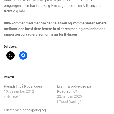
omgangen, men har foreløpig ikke sagt noe om en A-lisens er et
fremtidig mål.
Bike kommer med mer om denne saken og kommentarer senere. I
mellomtiden lar vi dere lesere få si deres mening om innholdet i
rapporten og avgjørelsen om å gå for B-lisens.
Del dette:
Relatert
Fremdrift på Rudskogen
Lyst til å prøve deg på
10. desember 2012
Roadracing?
i "Nyheter"
22. januar 2025
i "Road Racing"
Frister med banekjøring og