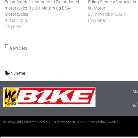
Erling Sande ekspanderer i Finland med
Erling Sande AS starter im
motorsykler fra QJ Motors og BSA
QJMotor
Motorcycles
27. november 2024
9. april 2026
i "Nyheter"
i "Nyheter"
ANNONS
Nyheter
Me
Vå
© Copyright Motorrad Nordic AB, Karlavägen 96, 115 26 Stockholm, Sweden