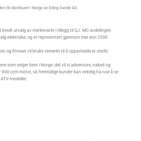
den bli distribuert i Norge av Erling Sande AS
bredt utvalg av merkevarer i tillegg til QJ. MC-avdelingen
valg elektriske, og er representert gjennom mer enn 2500
n og firmaet vil bruke vinteren til å opparbeide et sterkt
ne som selger best i Norge, det vil si adventure, naked og
900 ccm motor, så fremtidige kunder kan virkelig ha noe å se
J ATV-modeller.