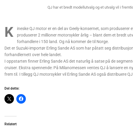
QJ har et bredt modellutvalg og et utvalg vil i fremti
K
ineske QJ motor er en del av Geely-konsernet, som produserer et 
produserer 2 millioner motorsykler årlig – blant dem et bredt ut
forhandlere i 150 land. Og nå kommer de til Norge.
Det er Suzuki-importør Erling Sande AS som har påtatt seg distribusjone
forhandlernett over hele landet.
I oppstarten finner Erling Sande AS det naturlig å satse på de segmente
cruiser. Ekstra spennende: På Milanomessen ventes QJ å lansere en ny 
frem til. I tillegg QJ motorsykler vil Erling Sande AS også distribuere Q
Del dette:
Relatert