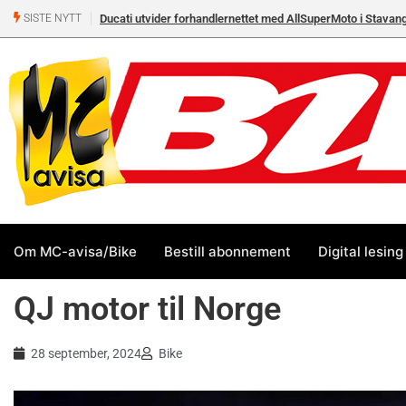
Ducati utvider forhandlernettet med AllSuperMoto i Stavan
SISTE NYTT
Om MC-avisa/Bike
Bestill abonnement
Digital lesing
QJ motor til Norge
28 september, 2024
Bike