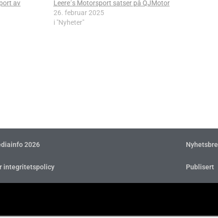
port av
Leere´s Motorsport satser på QJMotor
26. februar 2025
i "Nyheter"
diainfo 2026
Nyhetsbre
r integritetspolicy
Publisert