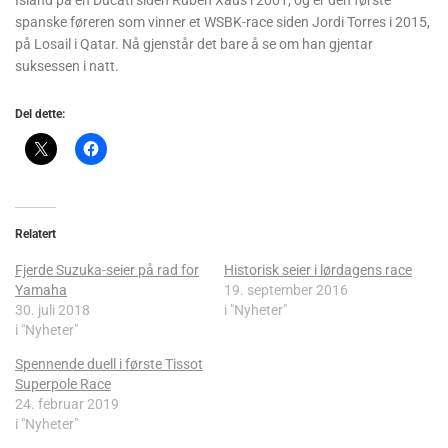
spanske føreren som vinner et WSBK-race siden Jordi Torres i 2015,
på Losail i Qatar. Nå gjenstår det bare å se om han gjentar
suksessen i natt.
Del dette:
Relatert
Fjerde Suzuka-seier på rad for
Historisk seier i lørdagens race
Yamaha
19. september 2016
30. juli 2018
i "Nyheter"
i "Nyheter"
Spennende duell i første Tissot
Superpole Race
24. februar 2019
i "Nyheter"