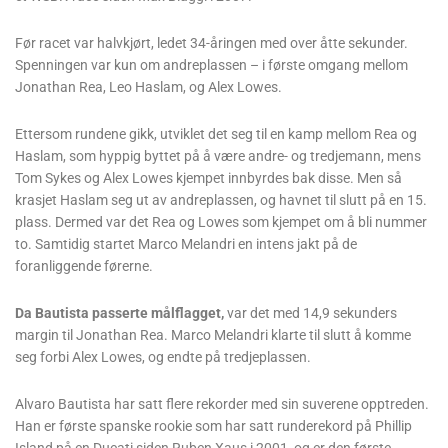
Før racet var halvkjørt, ledet 34-åringen med over åtte sekunder.
Spenningen var kun om andreplassen – i første omgang mellom
Jonathan Rea, Leo Haslam, og Alex Lowes.
Ettersom rundene gikk, utviklet det seg til en kamp mellom Rea og
Haslam, som hyppig byttet på å være andre- og tredjemann, mens
Tom Sykes og Alex Lowes kjempet innbyrdes bak disse. Men så
krasjet Haslam seg ut av andreplassen, og havnet til slutt på en 15.
plass. Dermed var det Rea og Lowes som kjempet om å bli nummer
to. Samtidig startet Marco Melandri en intens jakt på de
foranliggende førerne.
Da Bautista passerte målflagget,
var det med 14,9 sekunders
margin til Jonathan Rea. Marco Melandri klarte til slutt å komme
seg forbi Alex Lowes, og endte på tredjeplassen.
Alvaro Bautista har satt flere rekorder med sin suverene opptreden.
Han er første spanske rookie som har satt runderekord på Phillip
Island på en Ducati siden Ruben Xaus i 2001, og er den første