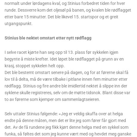
normalt under lørdagens kval, og Stinius forbedret tiden for hver
runde. Dessverre kom det oljesøl på banen, og kvalen ble rødflagget
etter bare 15 minutter. Det ble likevel 15. startspor og et greit
utgangspunkt.
Stinius ble nektet omstart etter nytt rødflagg
I selve racet kjørte han seg opp til 13. plass før sykkelen igjen
begynte å miste krefter. Idet løpet ble rødflagget på grunn av en
krasj, stoppet sykkelen helt opp.
Det ble bestemt omstart senere på dagen, og for at førerne skal få
lov til å delta, må de være tilbake i pitlane innen fem minutter etter
rødflagg. Stinius og fire andre ble imidlertid nektet å slippe inn der
syklene skulle registreres, selv om de møtte tidsnok. Blant disse var
to av førerne som kjemper om sammenlagtseieren.
Selv uttaler Stinius følgende: «Jeg er veldig skuffa over at helga
endte på denne måten, men det er lite jeg som fører får gjort med
det. Av de få rundene jeg fikk kjørt denne helga med en sykkel som
funka, så føltes det som jeg kunne vært med og hevdet meg ganske