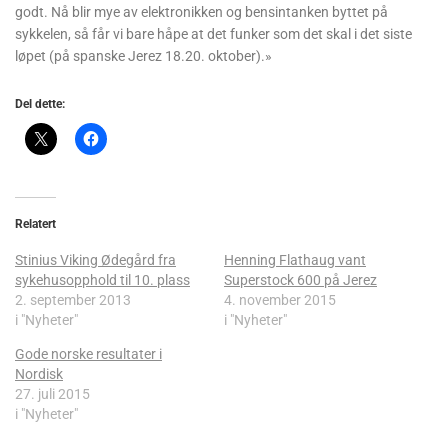
godt. Nå blir mye av elektronikken og bensintanken byttet på
sykkelen, så får vi bare håpe at det funker som det skal i det siste
løpet (på spanske Jerez 18.20. oktober).»
Del dette:
Relatert
Stinius Viking Ødegård fra
Henning Flathaug vant
sykehusopphold til 10. plass
Superstock 600 på Jerez
2. september 2013
4. november 2015
i "Nyheter"
i "Nyheter"
Gode norske resultater i
Nordisk
27. juli 2015
i "Nyheter"