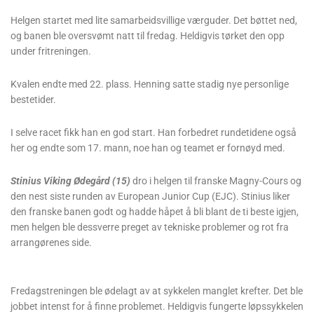
Helgen startet med lite samarbeidsvillige værguder. Det bøttet ned,
og banen ble oversvømt natt til fredag. Heldigvis tørket den opp
under fritreningen.
Kvalen endte med 22. plass. Henning satte stadig nye personlige
bestetider.
I selve racet fikk han en god start. Han forbedret rundetidene også
her og endte som 17. mann, noe han og teamet er fornøyd med.
Stinius Viking Ødegård (15)
dro i helgen til franske Magny-Cours og
den nest siste runden av European Junior Cup (EJC). Stinius liker
den franske banen godt og hadde håpet å bli blant de ti beste igjen,
men helgen ble dessverre preget av tekniske problemer og rot fra
arrangørenes side.
Fredagstreningen ble ødelagt av at sykkelen manglet krefter. Det ble
jobbet intenst for å finne problemet. Heldigvis fungerte løpssykkelen