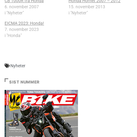
CB 1000R fra Honda
Honda Hornet 2007 – 2012
6. november 2007
15. november 2013
i "Nyheter"
i "Nyheter"
EICMA 2023: Honda!
7. november 2023
i "Honda"
Nyheter
SIST NUMMER