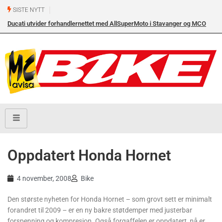
SISTE NYTT
Ducati utvider forhandlernettet med AllSuperMoto i Stavanger og MCO
Vollebekk i Oslo
Oppdatert Honda Hornet
4 november, 2008
Bike
Den største nyheten for Honda Hornet – som grovt sett er minimalt
forandret til 2009 – er en ny bakre støtdemper med justerbar
forspenning og kompresjon. Også forgaffelen er oppdatert, nå er