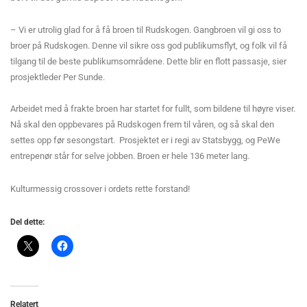
– Vi er utrolig glad for å få broen til Rudskogen. Gangbroen vil gi oss to
broer på Rudskogen. Denne vil sikre oss god publikumsflyt, og folk vil få
tilgang til de beste publikumsområdene. Dette blir en flott passasje, sier
prosjektleder Per Sunde.
Arbeidet med å frakte broen har startet for fullt, som bildene til høyre viser.
Nå skal den oppbevares på Rudskogen frem til våren, og så skal den
settes opp før sesongstart. Prosjektet er i regi av Statsbygg, og PeWe
entrepenør står for selve jobben. Broen er hele 136 meter lang.
Kulturmessig crossover i ordets rette forstand!
Del dette:
Relatert