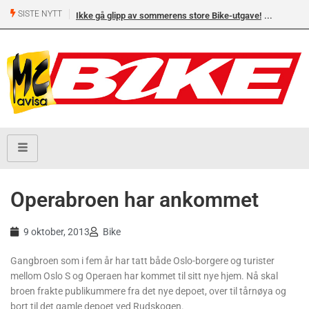
SISTE NYTT
Ikke gå glipp av sommerens store Bike-utgave!
Operabroen har ankommet
9 oktober, 2013
Bike
Gangbroen som i fem år har tatt både Oslo-borgere og turister
mellom Oslo S og Operaen har kommet til sitt nye hjem. Nå skal
broen frakte publikummere fra det nye depoet, over til tårnøya og
bort til det gamle depoet ved Rudskogen.