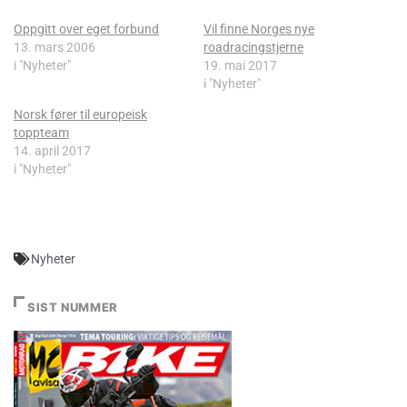
Oppgitt over eget forbund
Vil finne Norges nye
13. mars 2006
roadracingstjerne
i "Nyheter"
19. mai 2017
i "Nyheter"
Norsk fører til europeisk
toppteam
14. april 2017
i "Nyheter"
Nyheter
SIST NUMMER