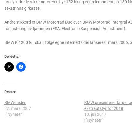
firesylindrede rekkemotoren tilbyr 152 hk og et dreiemoment på 130 
sekstrinns girkasse.
Andre stikkord er BMW Motorrad Duolever, BMW Motorrad Intergral ABS
for justering av fjæringen (ESA, Electronic Suspension Adjustment).
BMW K 1200 GT skal i følge egne internettsider lanseres i mars 2006, o
Del dette:
Relatert
BMW-heder
BMW presenterer farger o
27. mars 2007
ekstrautstyr for 2018
i "Nyheter"
10. juli 2017
i "Nyheter"