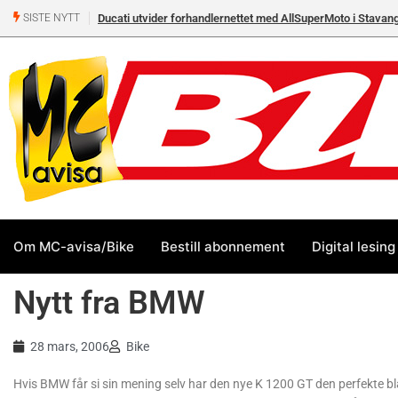
Ducati utvider forhandlernettet med AllSuperMoto i Stavan
SISTE NYTT
Om MC-avisa/Bike
Bestill abonnement
Digital lesing
Nytt fra BMW
28 mars, 2006
Bike
Hvis BMW får si sin mening selv har den nye K 1200 GT den perfekte b