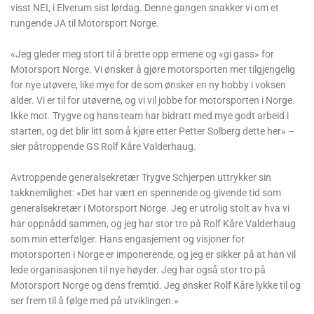
visst NEI, i Elverum sist lørdag. Denne gangen snakker vi om et
rungende JA til Motorsport Norge.
«Jeg gleder meg stort til å brette opp ermene og «gi gass» for
Motorsport Norge. Vi ønsker å gjøre motorsporten mer tilgjengelig
for nye utøvere, like mye for de som ønsker en ny hobby i voksen
alder. Vi er til for utøverne, og vi vil jobbe for motorsporten i Norge.
Ikke mot. Trygve og hans team har bidratt med mye godt arbeid i
starten, og det blir litt som å kjøre etter Petter Solberg dette her» –
sier påtroppende GS Rolf Kåre Valderhaug.
Avtroppende generalsekretær Trygve Schjerpen uttrykker sin
takknemlighet: «Det har vært en spennende og givende tid som
generalsekretær i Motorsport Norge. Jeg er utrolig stolt av hva vi
har oppnådd sammen, og jeg har stor tro på Rolf Kåre Valderhaug
som min etterfølger. Hans engasjement og visjoner for
motorsporten i Norge er imponerende, og jeg er sikker på at han vil
lede organisasjonen til nye høyder. Jeg har også stor tro på
Motorsport Norge og dens fremtid. Jeg ønsker Rolf Kåre lykke til og
ser frem til å følge med på utviklingen.»