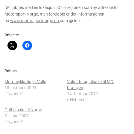
Det jobbes med en lokasjon i Oslo regionen som ny adresse for
Motorsport Norge, men foreløpig er det informasjonen
på
www.motorsportnorge.no
som gjelder.
Del dette:
Relatert
Motorsykkellinje i Valle
Valderhaug tilbake til MC-
13. oktober 2009
bransjen
i "Nyheter"
14. februar 2017
i "Nyheter"
Gulf tilbake til Norge
31. mai 2007
i "Nyheter"