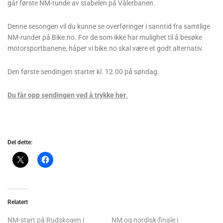
går første NM-runde av stabelen på Vålerbanen.
Denne sesongen vil du kunne se overføringer i sanntid fra samtlige
NM-runder på Bike.no. For de som ikke har mulighet til å besøke
motorsportbanene, håper vi bike.no skal være et godt alternativ.
Den første sendingen starter kl. 12.00 på søndag.
Du får opp sendingen ved å trykke her
.
Del dette:
Relatert
NM-start på Rudskogen i
NM og nordisk-finale i