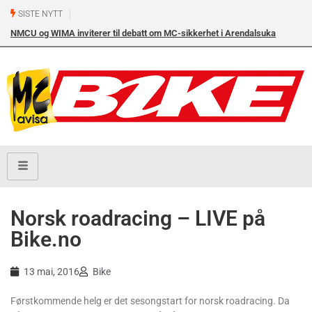
SISTE NYTT
NMCU og WIMA inviterer til debatt om MC-sikkerhet i Arendalsuka
onsdag 12. august kl. 17.00 i Arendal Frikirke
Norsk roadracing – LIVE på
Bike.no
13 mai, 2016
Bike
Førstkommende helg er det sesongstart for norsk roadracing. Da