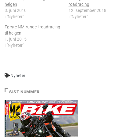
helgen
roadracing
3. juni 2010
12. september 2018
i "Nyheter"
i "Nyheter"
Første NM-runde i roadracing
til helgen!
1. juni 2015
i "Nyheter"
Nyheter
SIST NUMMER