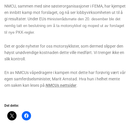
NMCU, sammen med sine søsterorganisasjoner i FEMA, har kjempet
en innbitt kamp mot forslaget, og nå ser lobbyvirksomheten ut til å
gi resultater. Under EUs m
inisterrådsmøte den 20. desember ble det
nemlig tatt en beslutning om å ta motorsykkel og moped ut av forslaget
til nye PKK-regler.
Det er gode nyheter for oss motorsyklister, som dermed slipper den
høyst unødvendige kostnaden dette ville medført. Vi trenger ikke en
slik kontroll.
En av NMCUs våpedragere i kampen mot dette har forøvrig vært vår
egen samferdselsminister, Marit Arnstad. Hva hun i helhet mente
om saken kan leses på
NMCUs nettsider
.
Del dette: