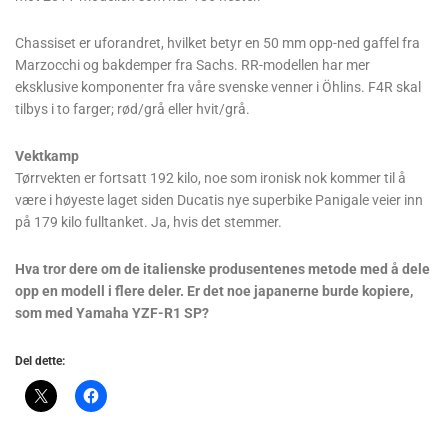
Chassiset er uforandret, hvilket betyr en 50 mm opp-ned gaffel fra
Marzocchi og bakdemper fra Sachs. RR-modellen har mer
eksklusive komponenter fra våre svenske venner i Öhlins. F4R skal
tilbys i to farger; rød/grå eller hvit/grå.
Vektkamp
Tørrvekten er fortsatt 192 kilo, noe som ironisk nok kommer til å
være i høyeste laget siden Ducatis nye superbike Panigale veier inn
på 179 kilo fulltanket. Ja, hvis det stemmer.
Hva tror dere om de italienske produsentenes metode med å dele
opp en modell i flere deler. Er det noe japanerne burde kopiere,
som med Yamaha YZF-R1 SP?
Del dette: