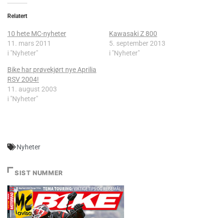
Relatert
10 hete MC-nyheter
Kawasaki Z 800
11. mars 2011
5. september 2013
i "Nyheter"
i "Nyheter"
Bike har prøvekjørt nye Aprilia
RSV 2004!
11. august 2003
i "Nyheter"
Nyheter
SIST NUMMER