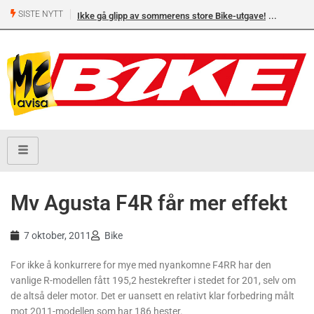
SISTE NYTT
Ikke gå glipp av sommerens store Bike-utgave!
Mv Agusta F4R får mer effekt
7 oktober, 2011
Bike
For ikke å konkurrere for mye med nyankomne F4RR har den
vanlige R-modellen fått 195,2 hestekrefter i stedet for 201, selv om
de altså deler motor. Det er uansett en relativt klar forbedring målt
mot 2011-modellen som har 186 hester.