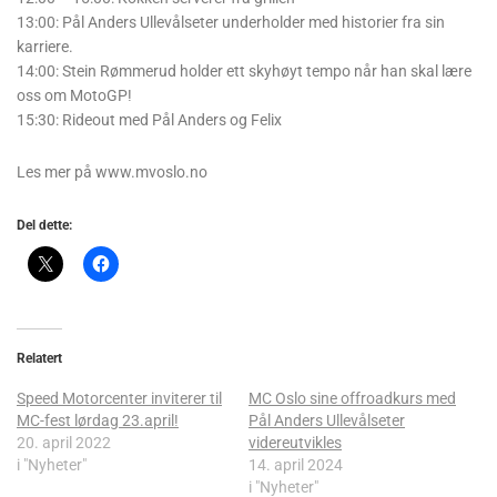
13:00: Pål Anders Ullevålseter underholder med historier fra sin
karriere.
14:00: Stein Rømmerud holder ett skyhøyt tempo når han skal lære
oss om MotoGP!
15:30: Rideout med Pål Anders og Felix
Les mer på www.mvoslo.no
Del dette:
Relatert
Speed Motorcenter inviterer til
MC Oslo sine offroadkurs med
MC-fest lørdag 23.april!
Pål Anders Ullevålseter
20. april 2022
videreutvikles
i "Nyheter"
14. april 2024
i "Nyheter"