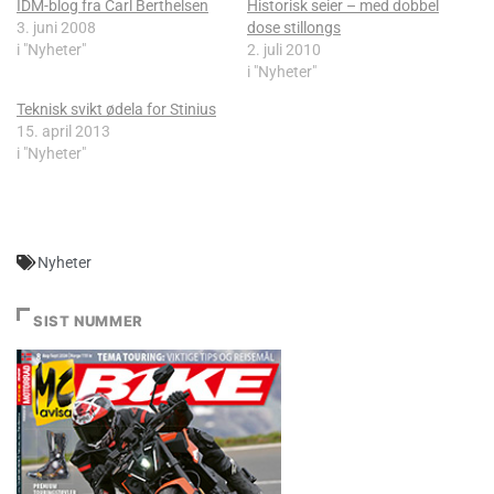
IDM-blog fra Carl Berthelsen
Historisk seier – med dobbel
3. juni 2008
dose stillongs
i "Nyheter"
2. juli 2010
i "Nyheter"
Teknisk svikt ødela for Stinius
15. april 2013
i "Nyheter"
Nyheter
SIST NUMMER