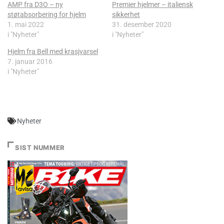
AMP fra D3O – ny
Premier hjelmer – italiensk
støtabsorbering for hjelm
sikkerhet
1. mai 2022
31. desember 2020
i "Nyheter"
i "Nyheter"
Hjelm fra Bell med krasjvarsel
7. januar 2016
i "Nyheter"
Nyheter
SIST NUMMER