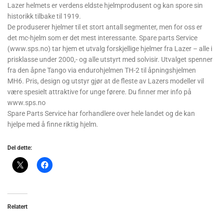
Lazer helmets er verdens eldste hjelmprodusent og kan spore sin
historikk tilbake til 1919.
De produserer hjelmer til et stort antall segmenter, men for oss er
det mc-hjelm som er det mest interessante. Spare parts Service
(www.sps.no) tar hjem et utvalg forskjellige hjelmer fra Lazer – alle i
prisklasse under 2000,- og alle utstyrt med solvisir. Utvalget spenner
fra den åpne Tango via endurohjelmen TH-2 til åpningshjelmen
MH6. Pris, design og utstyr gjør at de fleste av Lazers modeller vil
være spesielt attraktive for unge førere. Du finner mer info på
www.sps.no
Spare Parts Service har forhandlere over hele landet og de kan
hjelpe med å finne riktig hjelm.
Del dette:
Relatert