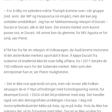
– For å tilby tre sylindere måtte Triumph komme over i vår gruppe
(red. anm. der WP og Husqvarna nå inngår), men det kan jeg
utelukke umiddelbart. Jeg har en følelsesmessig relasjon til Ducati –
Ducati er Ducati, slik er det bare. Det eneste merket som kunne
passe oss, er Ducati. Alt annet kan du glemme, for MV Agusta er for
små, sier Pierer.
KTM har fra før en relasjon til Volkswagen, da Audi leverte motorene
til det østerrikske merkets sportsbil X-Bow. Å kjøpe Ducati fra
tyskerne vil imidlertid ikke bli noen billig affære, for i 2011 betalte de
740 millioner euro for det italienske merket. Men som den
entreprenør han er, ser Pierer mulighetene.
– Det er ikke noe spørsmål om pris, men når innser alle hvilken
situasjon de er i? Nye utfordringer med homologisering venter, for
eksempel Euro5. I 2024 vil det bli problemer med støy. Det handler
også om den demografiske utviklingen i Europa. I dag må
motorsykkelindustrien kikke på Asia, og se på India. Hvis du ikke har
suksess der, vil du forsvinne med tiden. Ducati er ikke urolige for