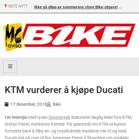
SISTE NYTT
Ikke gå glipp av sommerens store Bike-utgave!
KTM vurderer å kjøpe Ducati
17 desember, 2018
Bike
I et
intervju
med tyske
Speedweek
diskuterer daglig leder hos KTM,
Stefan Pierer, merkenes fremtid. På spørsmål om KTM vil kunne
fortsette bare å tilby en- og tosylindrede maskiner når til og med
Ducati må gå over til fire, begynner Pierer å filosofere om oppkjøp.