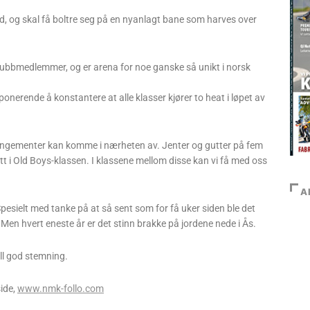
d, og skal få boltre seg på en nyanlagt bane som harves over
ubbmedlemmer, og er arena for noe ganske så unikt i norsk
onerende å konstantere at alle klasser kjører to heat i løpet av
arrangementer kan komme i nærheten av. Jenter og gutter på fem
tt i Old Boys-klassen. I klassene mellom disse kan vi få med oss
A
sielt med tanke på at så sent som for få uker siden ble det
Men hvert eneste år er det stinn brakke på jordene nede i Ås.
ell god stemning.
ide,
www.nmk-follo.com