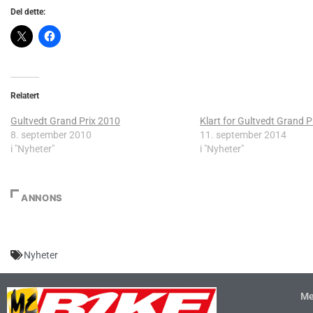
Del dette:
Relatert
Gultvedt Grand Prix 2010
Klart for Gultvedt Grand P
8. september 2010
11. september 2014
i "Nyheter"
i "Nyheter"
ANNONS
Nyheter
Me