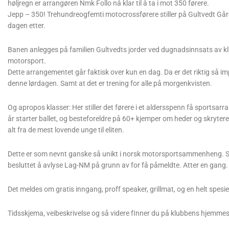
høljregn er arrangøren Nmk Follo nå klar til å ta i mot 350 førere.
Jepp – 350! Trehundreogfemti motocrossførere stiller på Gultvedt Går
dagen etter.
Banen anlegges på familien Gultvedts jorder ved dugnadsinnsats av kl
motorsport.
Dette arrangementet går faktisk over kun en dag. Da er det riktig så imp
denne lørdagen. Samt at det er trening for alle på morgenkvisten.
Og apropos klasser: Her stiller det førere i et aldersspenn få sports
år starter ballet, og besteforeldre på 60+ kjemper om heder og skrytere
alt fra de mest lovende unge til eliten.
Dette er som nevnt ganske så unikt i norsk motorsportsammenheng. Spe
besluttet å avlyse Lag-NM på grunn av for få påmeldte. Atter en gang. 
Det meldes om gratis inngang, proff speaker, grillmat, og en helt spesi
Tidsskjema, veibeskrivelse og så videre fInner du på klubbens hjemmes