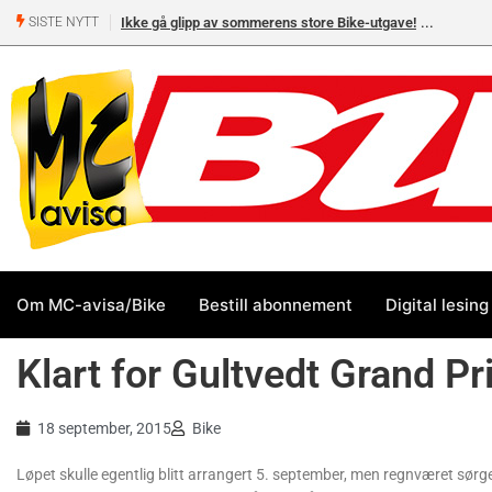
Ikke gå glipp av sommerens store Bike-utgave!
SISTE NYTT
Om MC-avisa/Bike
Bestill abonnement
Digital lesing
Klart for Gultvedt Grand Pr
18 september, 2015
Bike
Løpet skulle egentlig blitt arrangert 5. september, men regnværet sørg