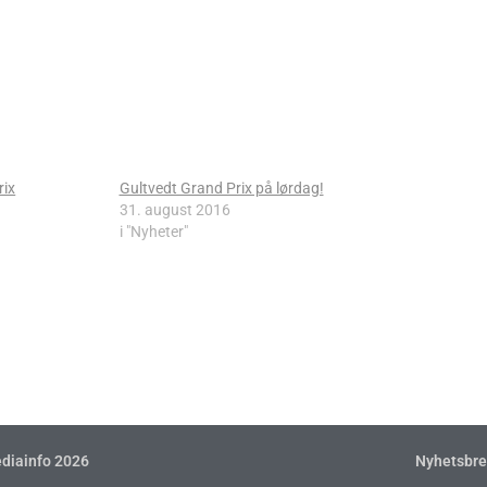
rix
Gultvedt Grand Prix på lørdag!
31. august 2016
i "Nyheter"
diainfo 2026
Nyhetsbre