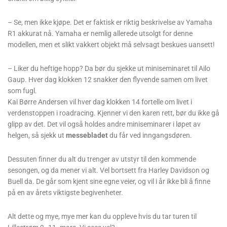
– Se, men ikke kjøpe. Det er faktisk er riktig beskrivelse av Yamaha
R1 akkurat nå. Yamaha er nemlig allerede utsolgt for denne
modellen, men et slikt vakkert objekt må selvsagt beskues uansett!
– Liker du heftige hopp? Da bør du sjekke ut miniseminaret til Ailo
Gaup. Hver dag klokken 12 snakker den flyvende samen om livet
som fugl.
Kai Børre Andersen vil hver dag klokken 14 fortelle om livet i
verdenstoppen i roadracing. Kjenner vi den karen rett, bør du ikke gå
glipp av det. Det vil også holdes andre miniseminarer i løpet av
helgen, så sjekk ut
messebladet
du får ved inngangsdøren.
Dessuten finner du alt du trenger av utstyr til den kommende
sesongen, og da mener vi alt. Vel bortsett fra Harley Davidson og
Buell da. De går som kjent sine egne veier, og vil i år ikke bli å finne
på en av årets viktigste begivenheter.
Alt dette og mye, mye mer kan du oppleve hvis du tar turen til