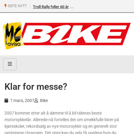
SISTE NYTT
Troll Rally fyller 60 år
Ducati utvider
forhandlernettet med
AllSuperMoto i
Stavanger og MCO
Vollebekk i Oslo
Klar for messe?
7 mars, 2007
Bike
2007 kommer etter alt å dømme til å bli tidenes beste
motorsykkelår. Allerede nå fortelles det om smekkfulle lister på
kjøreskoler, rekordsalg av nye motorsykler og en generelt stor
optimisme i bransjen. Det siste kan du selv få oppleve hvis du