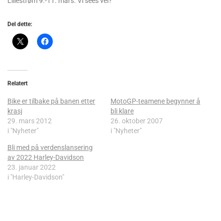
Lillestrøm 9.-11. mars. Vi sees vel?
Del dette:
Relatert
Bike er tilbake på banen etter
MotoGP-teamene begynner å
krasj
bli klare
29. mars 2012
26. oktober 2007
i "Nyheter"
i "Nyheter"
Bli med på verdenslansering
av 2022 Harley-Davidson
23. januar 2022
i "Harley-Davidson"