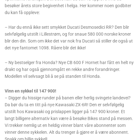
besøker årets store begivenhet i helga. Her kommer noen godbiter
du kan få oppleve:
– Har du ennå ikke sett smykket Ducati Desmosedici RR? Den blir
selvfølgelig utstilt i Lillestrøm, og for snaue 580 000 norske kroner
blir den din. Som om ikke det var nok fra Ducati så stiller de også ut
det nye fantomet 1098. Råere blir det ikke!
– Ny bestselger fra Honda? Nye CB 600 F Hornet har fått en helt ny
drakt og har også gjennomgått en rekke andre forandringer.
Modellen vil selvsagt bli å se på standen til Honda.
Vinn en sykkel til 147 900!
– Digger du hissige runder på banen eller herlig svingete landevei?
Da bør du ta en titt på nye Kawasaki ZX-6R! Den er selvfølgelig
utstilt hos Kawasaki og prislappen ligger på 147 900 kroner. Et
langt billigere alternativ kan være å besøke Bikes stand på messen.
Vi trekker nemlig ut en heldig vinner blant våre abonnenter som
vinner denne sykkelen. Alt du trenger å gjøre er å være abonnent.
Snakk om billig sykkel!