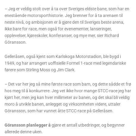
– Jeg er veldig stolt over å ta over Sveriges eldste bane, som har en
enestående motorsporthistorie. Jeg brenner for å ta arenaen til
neste nivå, og ambisjonen er å gjøre den til Sveriges beste arena,
ikke bare for race, men også for evenementer, lanseringer,
opplevelser, kjøreskoler, konferanser, og mye mer, sier Richard
Göransson.
Gelleråsen, også kjent som Karlskoga Motorstadion, ble bygd i
1949, og har arrangert uoffisielle Formel 1-race med legendariske
førere som Stirling Moss og Jim Clark.
– Det var her jeg så mine første race som barn, og dette sådde et frø
hos meg til å konkurrere. Jeg vet ikke hvor mange STCC-race jeg har
kjørt her, men jeg kan hver millimeter av banen, og det skal bli veldig
moro å utvikle banen, anlegget og virksomheten videre, uttaler
Göransson, som har vunnet åtte STCC-race på Gelleråsen.
Göransson planlegger å
gjøre et antall utbedringer, og begynner
allerede denne uken.