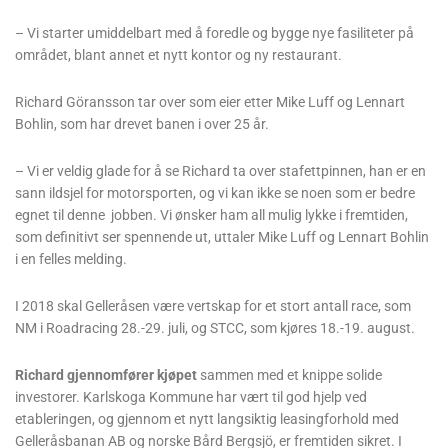
– Vi starter umiddelbart med å foredle og bygge nye fasiliteter på
området, blant annet et nytt kontor og ny restaurant.
Richard Göransson tar over som eier etter Mike Luff og Lennart
Bohlin, som har drevet banen i over 25 år.
– Vi er veldig glade for å se Richard ta over stafettpinnen, han er en
sann ildsjel for motorsporten, og vi kan ikke se noen som er bedre
egnet til denne jobben. Vi ønsker ham all mulig lykke i fremtiden,
som definitivt ser spennende ut, uttaler Mike Luff og Lennart Bohlin
i en felles melding.
I 2018 skal Gelleråsen være vertskap for et stort antall race, som
NM i Roadracing 28.-29. juli, og STCC, som kjøres 18.-19. august.
Richard gjennomfører kjøpet
sammen med et knippe solide
investorer. Karlskoga Kommune har vært til god hjelp ved
etableringen, og gjennom et nytt langsiktig leasingforhold med
Gelleråsbanan AB og norske Bård Bergsjö, er fremtiden sikret. I