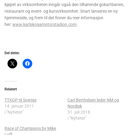
kjøpet av virksomheten inngår også den tilhørende gokartbanen,
restaurant og event- og kursvirksomhet. Snart lanseres en ny
hjemmeside, og frem til det finner du mer informasjon
her:
www.karlskogamotorstadion.com
.
Del dette:
Relatert
TTXGP til Sverige
Carl Berthelsen leder NM og
14. januar 2011
Nordisk
i "Nyheter"
31. juli 2018
i "Nyheter"
Race of Champions by Mike
Luff