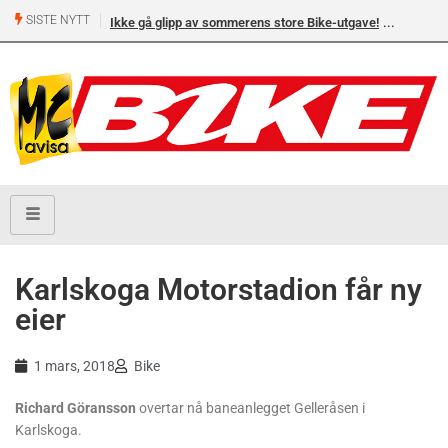
SISTE NYTT
Ikke gå glipp av sommerens store Bike-utgave!
Karlskoga Motorstadion får ny
eier
1 mars, 2018
Bike
Richard Göransson
overtar nå baneanlegget Gelleråsen i
Karlskoga.