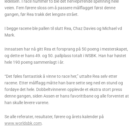
ledelsen. I race nummer to ble det nervepirrende spenning hele
veien. Fem førere sloss om å passere målflagget først denne
gangen, før Rea trakk det lengste strået.
I begge racene ble pallen til slutt Rea, Chaz Davies og Michael vd
Mark.
Innsatsen har nå gitt Rea et forsprang på 50 poeng i mesterskapet,
og dette er hans 49. og 50. pallplass totalt i WSBK. Han har høstet
hele 190 poeng sammenlagt i år.
“Det føles fantastisk å vinne to race her,” uttalte Rea selv etter
racene. Etter målflagg måtte han bare sette seg ned en stund og
fordøye det hele. Dobbeltvinneren opplevde et ekstra stort press
denne gangen, siden Assen er hans favorittbane og alle forventet at
han skulle levere varene.
Se alle referater, resultater, førere og årets kalender på
www.worldsbk.com
.