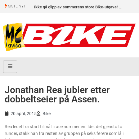
SISTE NYTT
Ikke gå glipp av sommerens store Bike-utgave!
Jonathan Rea jubler etter
dobbeltseier på Assen.
20 april, 2015
Bike
Rea ledet fra start til mål i race nummer en. Idet det gjensto to
runder, stakk han fra resten av gruppen på seks førere som lå i