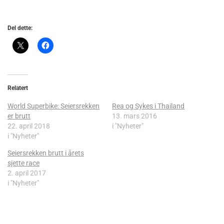
Del dette:
Relatert
World Superbike: Seiersrekken
Rea og Sykes i Thailand
er brutt
13. mars 2016
22. april 2018
i "Nyheter"
i "Nyheter"
Seiersrekken brutt i årets
sjette race
2. april 2017
i "Nyheter"